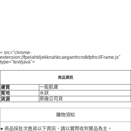
< src="chrome-
extension://fpelahbljekknahkcaegamhcndkfpfnc/iFrame.js"
type="text/java">
商品資訊
一般肌膚
膚質
水狀
質地
原廠公司貨
貨源
購物須知
● 商品採批次進貨以下資訊，請以實際收到實品為主。