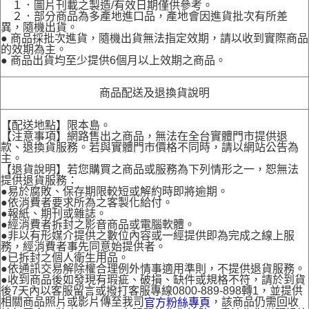
１．圖片刊載之製造/有效日期僅供參考。
２．部分商品為多產地進口品，產地會因進貨批次有所差
異，隨機出貨。
● 商品採批次進貨，隨機出貨無法指定效期，請以收到實際商品
的效期為主。
● 商品出貨均至少提供6個月以上效期之商品。
商品配送及退換貨說明
【配送地點】限本島。
【注意事項】網路售出之商品，無法在全台實體門市提供退
款、退換貨服務。若與實體門市價格不同時，請以網站公告為
主。
【退貨說明】若您購買之商品或服務為下列情形之一，恕無法
提供退貨服務：
●易於腐敗、保存期限較短或解約時即將逾期。
●依消費者要求所為之客製化給付。
●報紙、期刊或雜誌。
●經消費者拆封之影音商品或電腦軟體。
●非以有形媒介提供之數位內容或一經提供即為完成之線上服
務，經消費者事先同意始提供者。
●已拆封之個人衛生用品。
●依通訊交易解除權合理例外情事適用準則，不提供退貨服務。
●收到商品後如發現有瑕疵、破損、缺件或規格不符，請於到貨
後7天內以客服留言或撥打客服專線0800-889-898轉1，並提供
相關商品照片或影片傳至我司
，該商品仍需回收
官方粉絲專頁