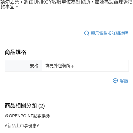
請勿丟棄，將由UNIKCY客服單位為您協助，盡速為您辦理退換
貨事宜。
顯示電腦版詳細說明
商品規格
規格
詳見外包裝所示
客服
商品相關分類 (2)
🪙OPENPOINT點數換券
⚡新品上市享優惠⚡