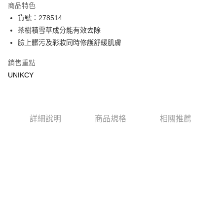
商品特色
LINE Pay
貨號：278514
茶樹積雪草成分能有效去除
Apple Pay
臉上髒污及彩妝同時修護舒緩肌膚
街口支付
銷售重點
悠遊付
UNIKCY
Google Pay
運送方式
詳細說明
商品規格
相關推薦
7-11取貨付款［需3-5個工作天不含預購商品］
每筆NT$70，滿NT$499(含以上)免運費
付款後7-11取貨［需3-5個工作天不含預購商品］
每筆NT$70，滿NT$499(含以上)免運費
宅配［需2-3個工作天不含預購商品］
每筆NT$100，滿NT$799(含以上)免運費