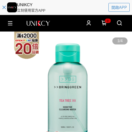
UNIKCY
開啟APP
立刻使用官方APP
0
1
/
4