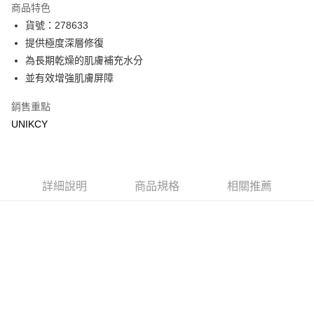
商品特色
LINE Pay
貨號：278633
提供極度深層修復
Apple Pay
為長期乾燥的肌膚補充水分
街口支付
並有效增強肌膚屏障
悠遊付
銷售重點
UNIKCY
Google Pay
運送方式
7-11取貨付款［需3-5個工作天不含預購商品］
詳細說明
商品規格
相關推薦
每筆NT$70，滿NT$499(含以上)免運費
付款後7-11取貨［需3-5個工作天不含預購商品］
每筆NT$70，滿NT$499(含以上)免運費
宅配［需2-3個工作天不含預購商品］
每筆NT$100，滿NT$799(含以上)免運費