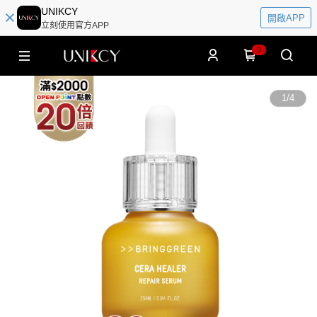
UNIKCY
開啟APP
立刻使用官方APP
0
1
/
4