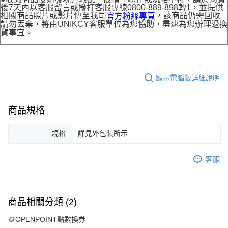
後7天內以客服留言或撥打客服專線0800-889-898轉1，並提供
相關商品照片或影片傳至我司
，該商品仍需回收
官方粉絲專頁
請勿丟棄，將由UNIKCY客服單位為您協助，盡速為您辦理退換
貨事宜。
顯示電腦版詳細說明
商品規格
規格
詳見外包裝所示
客服
商品相關分類 (2)
🪙OPENPOINT點數換券