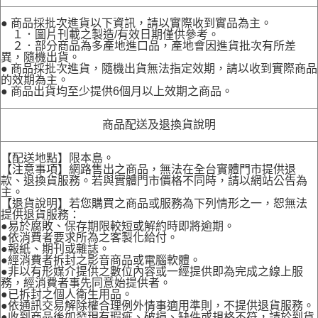
● 商品採批次進貨以下資訊，請以實際收到實品為主。
１．圖片刊載之製造/有效日期僅供參考。
２．部分商品為多產地進口品，產地會因進貨批次有所差
異，隨機出貨。
● 商品採批次進貨，隨機出貨無法指定效期，請以收到實際商品
的效期為主。
● 商品出貨均至少提供6個月以上效期之商品。
商品配送及退換貨說明
【配送地點】限本島。
【注意事項】網路售出之商品，無法在全台實體門市提供退
款、退換貨服務。若與實體門市價格不同時，請以網站公告為
主。
【退貨說明】若您購買之商品或服務為下列情形之一，恕無法
提供退貨服務：
●易於腐敗、保存期限較短或解約時即將逾期。
●依消費者要求所為之客製化給付。
●報紙、期刊或雜誌。
●經消費者拆封之影音商品或電腦軟體。
●非以有形媒介提供之數位內容或一經提供即為完成之線上服
務，經消費者事先同意始提供者。
●已拆封之個人衛生用品。
●依通訊交易解除權合理例外情事適用準則，不提供退貨服務。
●收到商品後如發現有瑕疵、破損、缺件或規格不符，請於到貨