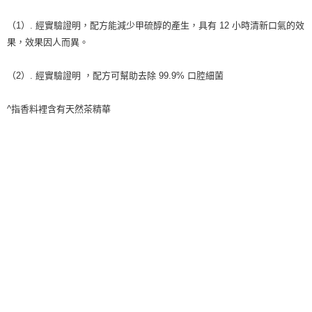
（1）. 經實驗證明，配方能減少甲硫醇的產生，具有 12 小時清新口氣的效
果，效果因人而異。
（2）. 經實驗證明 ，配方可幫助去除 99.9% 口腔細菌
^指香料裡含有天然茶精華