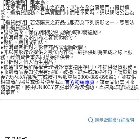
【配送地點】限本島。
【注意事項】網路售出之商品，無法在全台實體門市提供退
款、退換貨服務。若與實體門市價格不同時，請以網站公告為
主。
【退貨說明】若您購買之商品或服務為下列情形之一，恕無法
提供退貨服務：
●易於腐敗、保存期限較短或解約時即將逾期。
●依消費者要求所為之客製化給付。
●報紙、期刊或雜誌。
●經消費者拆封之影音商品或電腦軟體。
●非以有形媒介提供之數位內容或一經提供即為完成之線上服
務，經消費者事先同意始提供者。
●已拆封之個人衛生用品。
●依通訊交易解除權合理例外情事適用準則，不提供退貨服務。
●收到商品後如發現有瑕疵、破損、缺件或規格不符，請於到貨
後7天內以客服留言或撥打客服專線0800-889-898轉1，並提供
相關商品照片或影片傳至我司
，該商品仍需回收
官方粉絲專頁
請勿丟棄，將由UNIKCY客服單位為您協助，盡速為您辦理退換
貨事宜。
顯示電腦版詳細說明