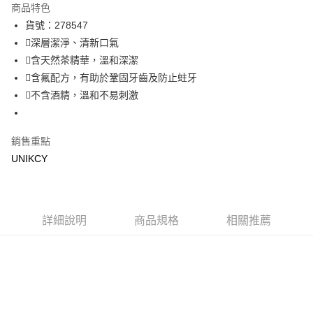
商品特色
LINE Pay
貨號：278547
深層潔淨、清新口氣
Apple Pay
含天然茶精華，溫和深潔
街口支付
含氟配方，有助於鞏固牙齒及防止蛀牙
不含酒精，溫和不易刺激
悠遊付
Google Pay
銷售重點
UNIKCY
運送方式
7-11取貨付款［需3-5個工作天不含預購商品］
每筆NT$70，滿NT$499(含以上)免運費
詳細說明
商品規格
相關推薦
付款後7-11取貨［需3-5個工作天不含預購商品］
每筆NT$70，滿NT$499(含以上)免運費
宅配［需2-3個工作天不含預購商品］
每筆NT$100，滿NT$799(含以上)免運費