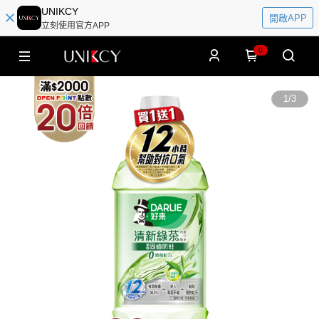
UNIKCY
開啟APP
立刻使用官方APP
0
1
/
3