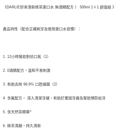
《DARLIE好來清新綠茶漱口水 無酒精配方 ） 500ml 1＋1 超值組 》
產品特性（配合正確刷牙及使用漱口水習慣）：
1. 12小時幫助對抗口氣（1）
2. 0酒精配方，溫和不易刺激
3. 有助去除 99.9% 口腔細菌（2）
4. 含氟配方， 深入清潔牙縫，有助於鞏固牙齒及幫助預防蛀牙
5. 含天然茶精華^
6. 綠茶清韻，持久清新