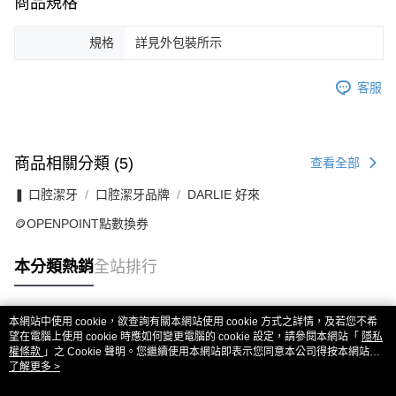
商品規格
規格
詳見外包裝所示
客服
商品相關分類 (5)
查看全部
❚ 口腔潔牙
口腔潔牙品牌
DARLIE 好來
🪙OPENPOINT點數換券
本分類熱銷
全站排行
本網站中使用 cookie，欲查詢有關本網站使用 cookie 方式之詳情，及若您不希
熱門標籤
望在電腦上使用 cookie 時應如何變更電腦的 cookie 設定，請參閱本網站「
隱私
權條款
」之 Cookie 聲明。您繼續使用本網站即表示您同意本公司得按本網站使
用條款之 Cookie 聲明使用 cookie。
了解更多 >