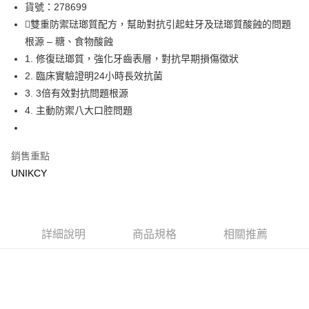
LINE Pay
貨號：278699
雙重防禦琺瑯質配方，幫助對抗引起蛀牙及琺瑯質酸蝕的問題
Apple Pay
根源 – 糖、食物酸蝕
街口支付
1. 修復琺瑯質，強化牙齒表層，對抗早期損傷徵狀
2. 臨床實驗證明24小時長效抗菌
悠遊付
3. 3倍有效對抗問題根源
Google Pay
4. 主動防禦八大口腔問題
運送方式
銷售重點
7-11取貨付款［需3-5個工作天不含預購商品］
UNIKCY
每筆NT$70，滿NT$499(含以上)免運費
付款後7-11取貨［需3-5個工作天不含預購商品］
每筆NT$70，滿NT$499(含以上)免運費
詳細說明
商品規格
相關推薦
宅配［需2-3個工作天不含預購商品］
每筆NT$100，滿NT$799(含以上)免運費