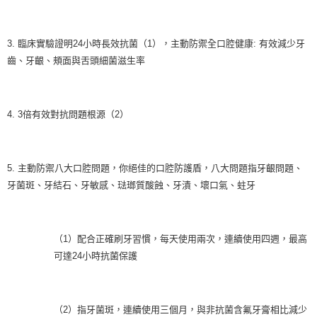
3. 臨床實驗證明24小時長效抗菌（1），主動防禦全口腔健康: 有效減少牙
齒、牙齦、頰面與舌頭細菌滋生率
4. 3倍有效對抗問題根源（2）
5. 主動防禦八大口腔問題，你絕佳的口腔防護盾，八大問題指牙齦問題、
牙菌斑、牙結石、牙敏感、琺瑯質酸蝕、牙漬、壞口氣、蛀牙
（1）配合正確刷牙習慣，每天使用兩次，連續使用四週，最高
可達24小時抗菌保護
（2）指牙菌斑，連續使用三個月，與非抗菌含氟牙膏相比減少