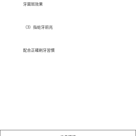
牙菌斑效果
（3）指蛀牙前兆
配合正確刷牙習慣