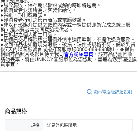
提供退貨服務：
●易於腐敗、保存期限較短或解約時即將逾期。
●依消費者要求所為之客製化給付。
●報紙、期刊或雜誌。
●經消費者拆封之影音商品或電腦軟體。
●非以有形媒介提供之數位內容或一經提供即為完成之線上服
務，經消費者事先同意始提供者。
●已拆封之個人衛生用品。
●依通訊交易解除權合理例外情事適用準則，不提供退貨服務。
●收到商品後如發現有瑕疵、破損、缺件或規格不符，請於到貨
後7天內以客服留言或撥打客服專線0800-889-898轉1，並提供
相關商品照片或影片傳至我司
，該商品仍需回收
官方粉絲專頁
請勿丟棄，將由UNIKCY客服單位為您協助，盡速為您辦理退換
貨事宜。
顯示電腦版詳細說明
商品規格
規格
詳見外包裝所示