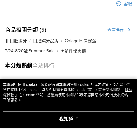
客服
商品相關分類 (5)
查看全部
❚ 口腔潔牙
口腔潔牙品牌
Cologate 高露潔
7/24-8/20🏖️Summer Sale
✦多件優惠價
本分類熱銷
全站排行
本網站中使用 cookie，欲查詢有關本網站使用 cookie 方式之詳情，及若您不希
熱門標籤
望在電腦上使用 cookie 時應如何變更電腦的 cookie 設定，請參閱本網站「
隱私
權條款
」之 Cookie 聲明。您繼續使用本網站即表示您同意本公司得按本網站使
用條款之 Cookie 聲明使用 cookie。
了解更多 >
我知道了