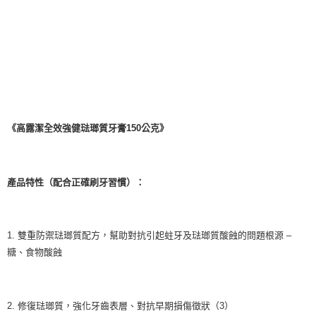
《高露潔全效強健琺瑯質牙膏150公克》
產品特性（配合正確刷牙習慣）：
1. 雙重防禦琺瑯質配方，幫助對抗引起蛀牙及琺瑯質酸蝕的問題根源 –
糖、食物酸蝕
2. 修復琺瑯質，強化牙齒表層、對抗早期損傷徵狀（3）