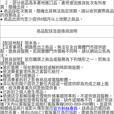
２．部分商品為多產地進口品，產地會因進貨批次有所差
異，隨機出貨。
● 商品採批次進貨，隨機出貨無法指定效期，請以收到實際商品
的效期為主。
● 商品出貨均至少提供6個月以上效期之商品。
商品配送及退換貨說明
【配送地點】限本島。
【注意事項】網路售出之商品，無法在全台實體門市提供退
款、退換貨服務。若與實體門市價格不同時，請以網站公告為
主。
【退貨說明】若您購買之商品或服務為下列情形之一，恕無法
提供退貨服務：
●易於腐敗、保存期限較短或解約時即將逾期。
●依消費者要求所為之客製化給付。
●報紙、期刊或雜誌。
●經消費者拆封之影音商品或電腦軟體。
●非以有形媒介提供之數位內容或一經提供即為完成之線上服
務，經消費者事先同意始提供者。
●已拆封之個人衛生用品。
●依通訊交易解除權合理例外情事適用準則，不提供退貨服務。
●收到商品後如發現有瑕疵、破損、缺件或規格不符，請於到貨
後7天內以客服留言或撥打客服專線0800-889-898轉1，並提供
相關商品照片或影片傳至我司
，該商品仍需回收
官方粉絲專頁
請勿丟棄，將由UNIKCY客服單位為您協助，盡速為您辦理退換