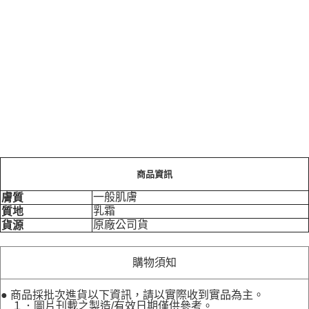
商品資訊
一般肌膚
膚質
乳霜
質地
原廠公司貨
貨源
購物須知
● 商品採批次進貨以下資訊，請以實際收到實品為主。
１．圖片刊載之製造/有效日期僅供參考。