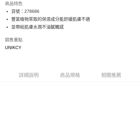
商品特色
LINE Pay
貨號：278686
豐富植物萃取的保濕成分能舒緩肌膚不適
Apple Pay
並帶給肌膚水潤不油膩觸感
街口支付
銷售重點
悠遊付
UNIKCY
Google Pay
運送方式
詳細說明
商品規格
相關推薦
7-11取貨付款［需3-5個工作天不含預購商品］
每筆NT$70，滿NT$499(含以上)免運費
付款後7-11取貨［需3-5個工作天不含預購商品］
每筆NT$70，滿NT$499(含以上)免運費
宅配［需2-3個工作天不含預購商品］
每筆NT$100，滿NT$799(含以上)免運費