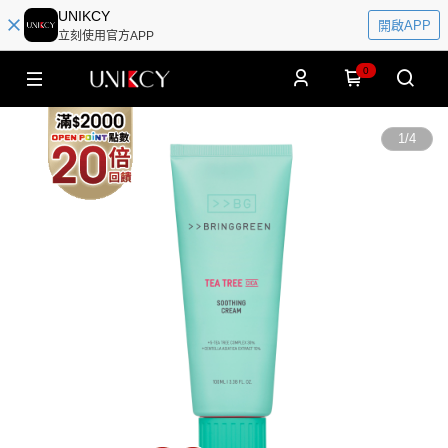
UNIKCY
開啟APP
立刻使用官方APP
0
1
/
4