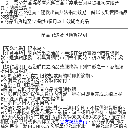
２．部分商品為多產地進口品，產地會因進貨批次有所差
異，隨機出貨。
● 商品採批次進貨，隨機出貨無法指定效期，請以收到實際商品
的效期為主。
● 商品出貨均至少提供6個月以上效期之商品。
商品配送及退換貨說明
【配送地點】限本島。
【注意事項】網路售出之商品，無法在全台實體門市提供退
款、退換貨服務。若與實體門市價格不同時，請以網站公告為
主。
【退貨說明】若您購買之商品或服務為下列情形之一，恕無法
提供退貨服務：
●易於腐敗、保存期限較短或解約時即將逾期。
●依消費者要求所為之客製化給付。
●報紙、期刊或雜誌。
●經消費者拆封之影音商品或電腦軟體。
●非以有形媒介提供之數位內容或一經提供即為完成之線上服
務，經消費者事先同意始提供者。
●已拆封之個人衛生用品。
●依通訊交易解除權合理例外情事適用準則，不提供退貨服務。
●收到商品後如發現有瑕疵、破損、缺件或規格不符，請於到貨
後7天內以客服留言或撥打客服專線0800-889-898轉1，並提供
相關商品照片或影片傳至我司
，該商品仍需回收
官方粉絲專頁
請勿丟棄，將由UNIKCY客服單位為您協助，盡速為您辦理退換