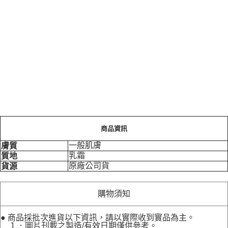
商品資訊
一般肌膚
膚質
乳霜
質地
原廠公司貨
貨源
購物須知
● 商品採批次進貨以下資訊，請以實際收到實品為主。
１．圖片刊載之製造/有效日期僅供參考。