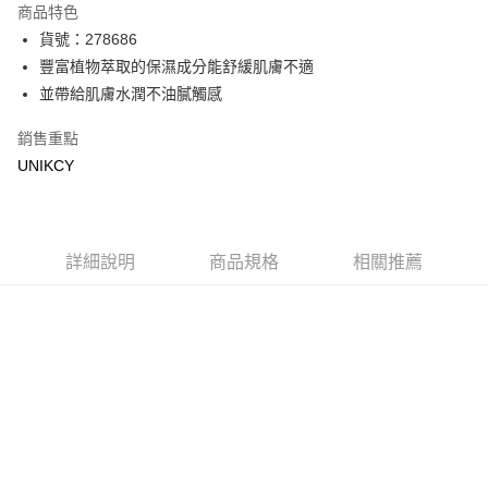
商品特色
LINE Pay
貨號：278686
豐富植物萃取的保濕成分能舒緩肌膚不適
Apple Pay
並帶給肌膚水潤不油膩觸感
街口支付
銷售重點
悠遊付
UNIKCY
Google Pay
運送方式
詳細說明
商品規格
相關推薦
7-11取貨付款［需3-5個工作天不含預購商品］
每筆NT$70，滿NT$499(含以上)免運費
付款後7-11取貨［需3-5個工作天不含預購商品］
每筆NT$70，滿NT$499(含以上)免運費
宅配［需2-3個工作天不含預購商品］
每筆NT$100，滿NT$799(含以上)免運費