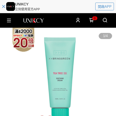
UNIKCY
開啟APP
立刻使用官方APP
0
1
/
4