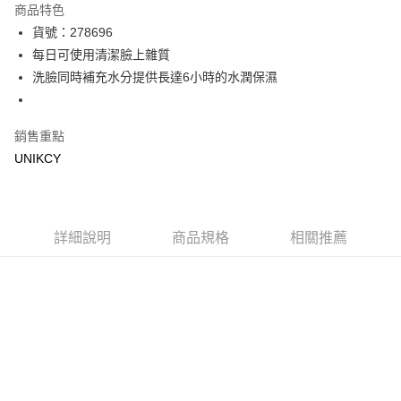
商品特色
LINE Pay
貨號：278696
每日可使用清潔臉上雜質
Apple Pay
洗臉同時補充水分提供長達6小時的水潤保濕
街口支付
悠遊付
銷售重點
UNIKCY
Google Pay
運送方式
7-11取貨付款［需3-5個工作天不含預購商品］
詳細說明
商品規格
相關推薦
每筆NT$70，滿NT$499(含以上)免運費
付款後7-11取貨［需3-5個工作天不含預購商品］
每筆NT$70，滿NT$499(含以上)免運費
宅配［需2-3個工作天不含預購商品］
每筆NT$100，滿NT$799(含以上)免運費