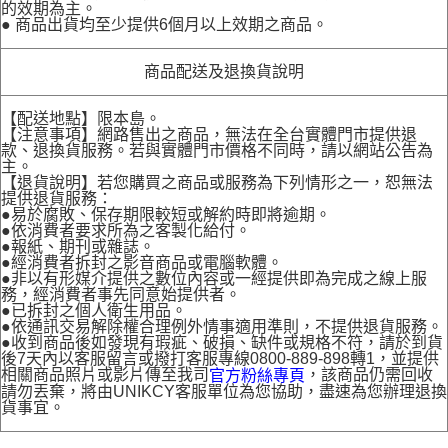
的效期為主。
● 商品出貨均至少提供6個月以上效期之商品。
商品配送及退換貨說明
【配送地點】限本島。
【注意事項】網路售出之商品，無法在全台實體門市提供退
款、退換貨服務。若與實體門市價格不同時，請以網站公告為
主。
【退貨說明】若您購買之商品或服務為下列情形之一，恕無法
提供退貨服務：
●易於腐敗、保存期限較短或解約時即將逾期。
●依消費者要求所為之客製化給付。
●報紙、期刊或雜誌。
●經消費者拆封之影音商品或電腦軟體。
●非以有形媒介提供之數位內容或一經提供即為完成之線上服
務，經消費者事先同意始提供者。
●已拆封之個人衛生用品。
●依通訊交易解除權合理例外情事適用準則，不提供退貨服務。
●收到商品後如發現有瑕疵、破損、缺件或規格不符，請於到貨
後7天內以客服留言或撥打客服專線0800-889-898轉1，並提供
相關商品照片或影片傳至我司
，該商品仍需回收
官方粉絲專頁
請勿丟棄，將由UNIKCY客服單位為您協助，盡速為您辦理退換
貨事宜。