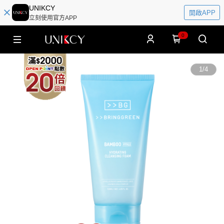
UNIKCY
開啟APP
立刻使用官方APP
0
1
/
4