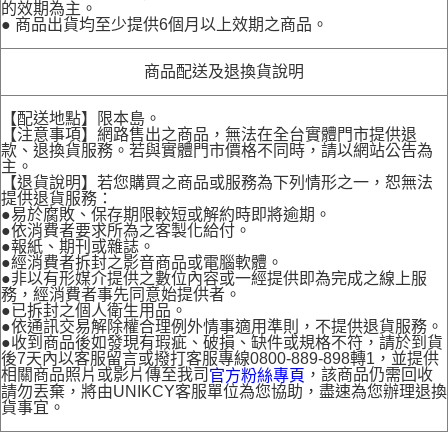
的效期為主。
● 商品出貨均至少提供6個月以上效期之商品。
商品配送及退換貨說明
【配送地點】限本島。
【注意事項】網路售出之商品，無法在全台實體門市提供退
款、退換貨服務。若與實體門市價格不同時，請以網站公告為
主。
【退貨說明】若您購買之商品或服務為下列情形之一，恕無法
提供退貨服務：
●易於腐敗、保存期限較短或解約時即將逾期。
●依消費者要求所為之客製化給付。
●報紙、期刊或雜誌。
●經消費者拆封之影音商品或電腦軟體。
●非以有形媒介提供之數位內容或一經提供即為完成之線上服
務，經消費者事先同意始提供者。
●已拆封之個人衛生用品。
●依通訊交易解除權合理例外情事適用準則，不提供退貨服務。
●收到商品後如發現有瑕疵、破損、缺件或規格不符，請於到貨
後7天內以客服留言或撥打客服專線0800-889-898轉1，並提供
相關商品照片或影片傳至我司
，該商品仍需回收
官方粉絲專頁
請勿丟棄，將由UNIKCY客服單位為您協助，盡速為您辦理退換
貨事宜。