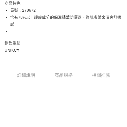
商品特色
LINE Pay
貨號：278672
含有78%以上護膚成分的保濕精華防曬霜，為肌膚帶來清爽舒適
Apple Pay
感
街口支付
悠遊付
銷售重點
UNIKCY
Google Pay
運送方式
7-11取貨付款［需3-5個工作天不含預購商品］
詳細說明
商品規格
相關推薦
每筆NT$70，滿NT$499(含以上)免運費
付款後7-11取貨［需3-5個工作天不含預購商品］
每筆NT$70，滿NT$499(含以上)免運費
宅配［需2-3個工作天不含預購商品］
每筆NT$100，滿NT$799(含以上)免運費