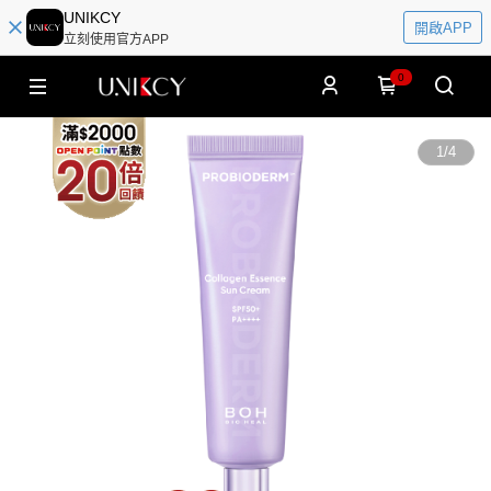
UNIKCY
開啟APP
立刻使用官方APP
0
1
/
4