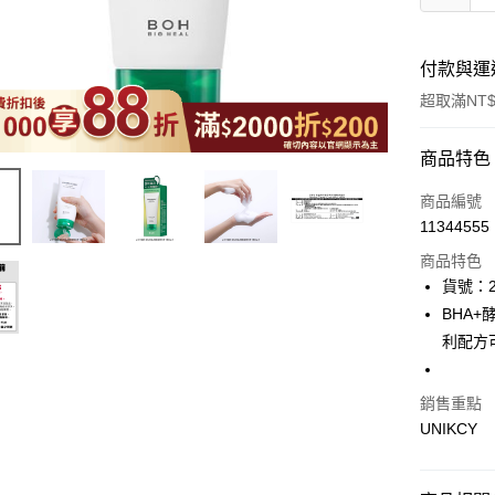
付款與運
超取滿NT$
付款方式
商品特色
icash Pay
商品編號
11344555
信用卡一
商品特色
超商取貨
貨號：2
BHA+
LINE Pay
利配方
Apple Pay
街口支付
銷售重點
UNIKCY
悠遊付
Google Pa