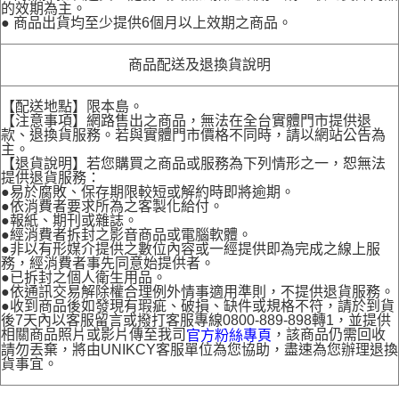
的效期為主。
● 商品出貨均至少提供6個月以上效期之商品。
商品配送及退換貨說明
【配送地點】限本島。
【注意事項】網路售出之商品，無法在全台實體門市提供退
款、退換貨服務。若與實體門市價格不同時，請以網站公告為
主。
【退貨說明】若您購買之商品或服務為下列情形之一，恕無法
提供退貨服務：
●易於腐敗、保存期限較短或解約時即將逾期。
●依消費者要求所為之客製化給付。
●報紙、期刊或雜誌。
●經消費者拆封之影音商品或電腦軟體。
●非以有形媒介提供之數位內容或一經提供即為完成之線上服
務，經消費者事先同意始提供者。
●已拆封之個人衛生用品。
●依通訊交易解除權合理例外情事適用準則，不提供退貨服務。
●收到商品後如發現有瑕疵、破損、缺件或規格不符，請於到貨
後7天內以客服留言或撥打客服專線0800-889-898轉1，並提供
相關商品照片或影片傳至我司
，該商品仍需回收
官方粉絲專頁
請勿丟棄，將由UNIKCY客服單位為您協助，盡速為您辦理退換
貨事宜。