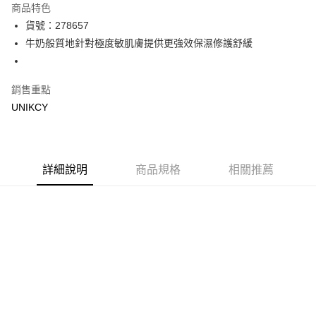
商品特色
LINE Pay
貨號：278657
牛奶般質地針對極度敏肌膚提供更強效保濕修護舒緩
Apple Pay
街口支付
銷售重點
悠遊付
UNIKCY
Google Pay
運送方式
詳細說明
商品規格
相關推薦
7-11取貨付款［需3-5個工作天不含預購商品］
每筆NT$70，滿NT$499(含以上)免運費
付款後7-11取貨［需3-5個工作天不含預購商品］
每筆NT$70，滿NT$499(含以上)免運費
宅配［需2-3個工作天不含預購商品］
每筆NT$100，滿NT$799(含以上)免運費