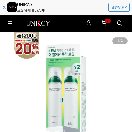
UNIKCY
開啟APP
立刻使用官方APP
0
1
/
4