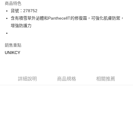
商品特色
LINE Pay
貨號：278752
含有積雪草外泌體和PanthecellT的修復霜，可強化肌膚防禦，
Apple Pay
增強防護力
街口支付
悠遊付
銷售重點
UNIKCY
Google Pay
運送方式
7-11取貨付款［需3-5個工作天不含預購商品］
詳細說明
商品規格
相關推薦
每筆NT$70，滿NT$499(含以上)免運費
付款後7-11取貨［需3-5個工作天不含預購商品］
每筆NT$70，滿NT$499(含以上)免運費
宅配［需2-3個工作天不含預購商品］
每筆NT$100，滿NT$799(含以上)免運費