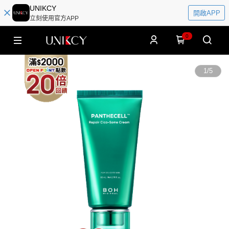
UNIKCY
開啟APP
立刻使用官方APP
0
1
/
5