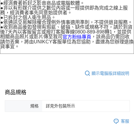
●經消費者拆封之影音商品或電腦軟體。
●非以有形媒介提供之數位內容或一經提供即為完成之線上服
務，經消費者事先同意始提供者。
●已拆封之個人衛生用品。
●依通訊交易解除權合理例外情事適用準則，不提供退貨服務。
●收到商品後如發現有瑕疵、破損、缺件或規格不符，請於到貨
後7天內以客服留言或撥打客服專線0800-889-898轉1，並提供
相關商品照片或影片傳至我司
，該商品仍需回收
官方粉絲專頁
請勿丟棄，將由UNIKCY客服單位為您協助，盡速為您辦理退換
貨事宜。
顯示電腦版詳細說明
商品規格
規格
詳見外包裝所示
客服