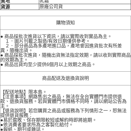
乳霜
質地
原廠公司貨
貨源
購物須知
● 商品採批次進貨以下資訊，請以實際收到實品為主。
１．圖片刊載之製造/有效日期僅供參考。
２．部分商品為多產地進口品，產地會因進貨批次有所差
異，隨機出貨。
● 商品採批次進貨，隨機出貨無法指定效期，請以收到實際商品
的效期為主。
● 商品出貨均至少提供6個月以上效期之商品。
商品配送及退換貨說明
【配送地點】限本島。
【注意事項】網路售出之商品，無法在全台實體門市提供退
款、退換貨服務。若與實體門市價格不同時，請以網站公告為
主。
【退貨說明】若您購買之商品或服務為下列情形之一，恕無法
提供退貨服務：
●易於腐敗、保存期限較短或解約時即將逾期。
●依消費者要求所為之客製化給付。
●報紙、期刊或雜誌。