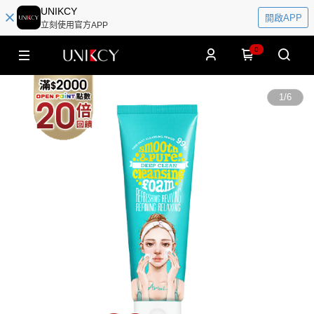
UNIKCY
開啟APP
立刻使用官方APP
0
1
/
6