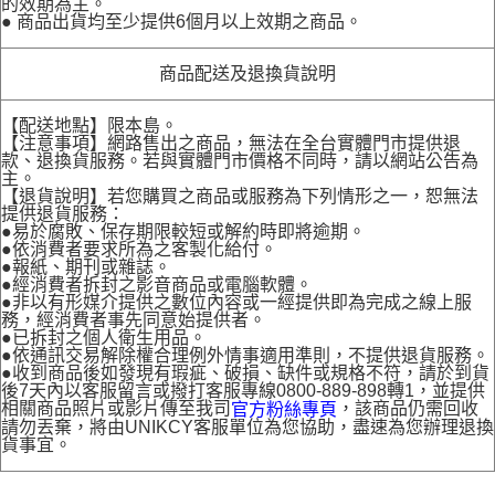
的效期為主。
● 商品出貨均至少提供6個月以上效期之商品。
商品配送及退換貨說明
【配送地點】限本島。
【注意事項】網路售出之商品，無法在全台實體門市提供退
款、退換貨服務。若與實體門市價格不同時，請以網站公告為
主。
【退貨說明】若您購買之商品或服務為下列情形之一，恕無法
提供退貨服務：
●易於腐敗、保存期限較短或解約時即將逾期。
●依消費者要求所為之客製化給付。
●報紙、期刊或雜誌。
●經消費者拆封之影音商品或電腦軟體。
●非以有形媒介提供之數位內容或一經提供即為完成之線上服
務，經消費者事先同意始提供者。
●已拆封之個人衛生用品。
●依通訊交易解除權合理例外情事適用準則，不提供退貨服務。
●收到商品後如發現有瑕疵、破損、缺件或規格不符，請於到貨
後7天內以客服留言或撥打客服專線0800-889-898轉1，並提供
相關商品照片或影片傳至我司
，該商品仍需回收
官方粉絲專頁
請勿丟棄，將由UNIKCY客服單位為您協助，盡速為您辦理退換
貨事宜。