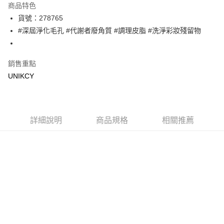
商品特色
LINE Pay
貨號：278765
#深屆淨化毛孔 #代謝者廢角質 #調理皮脂 #洗淨彩妝殘留物
Apple Pay
街口支付
銷售重點
悠遊付
UNIKCY
Google Pay
運送方式
詳細說明
商品規格
相關推薦
7-11取貨付款［需3-5個工作天不含預購商品］
每筆NT$70，滿NT$499(含以上)免運費
付款後7-11取貨［需3-5個工作天不含預購商品］
每筆NT$70，滿NT$499(含以上)免運費
宅配［需2-3個工作天不含預購商品］
每筆NT$100，滿NT$799(含以上)免運費