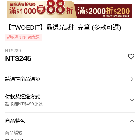
【TWOEDIT】晶透光感打亮筆 (多款可選)
超取滿NT$499免運
NT$289
NT$245
請選擇商品選項
付款與運送方式
超取滿NT$499免運
付款方式
商品特色
icash Pay
商品編號
信用卡一次付款