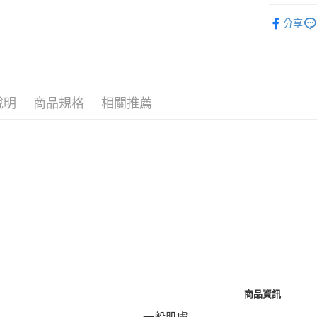
❚ 韓系保
運送方式
分享
🪙OPEN
7-11取
⚡新品上市
每筆NT$7
付款後7-
說明
商品規格
相關推薦
每筆NT$7
宅配［需2
每筆NT$1
商品資訊