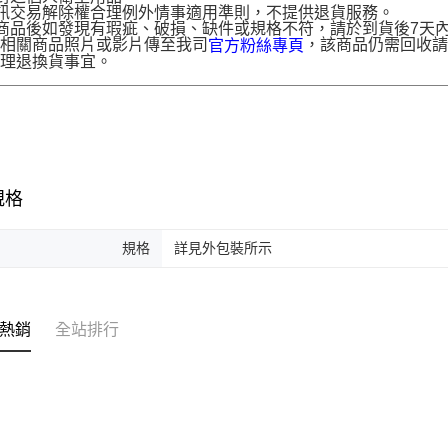
訊交易解除權合理例外情事適用準則，不提供退貨服務。
商品後如發現有瑕疵、破損、缺件或規格不符，請於到貨後7天內以客服
供相關商品照片或影片傳至我司
，該商品仍需回收請
官方粉絲專頁
辦理退換貨事宜。
規格
規格
詳見外包裝所示
熱銷
全站排行