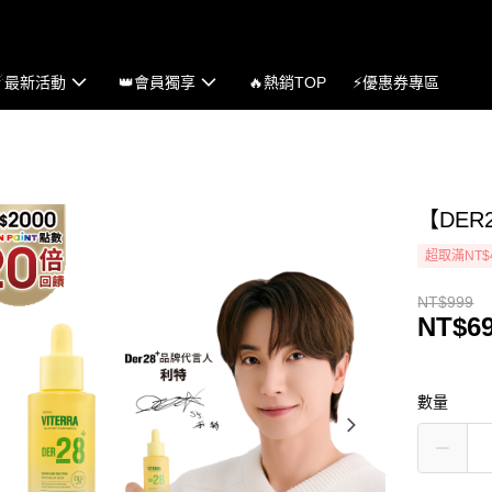
☄最新活動
👑會員獨享
🔥熱銷TOP
⚡優惠券專區
【DER
超取滿NT$
NT$999
NT$6
數量