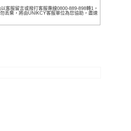
留言或撥打客服專線0800-889-898轉1，
勿丟棄，將由UNIKCY客服單位為您協助，盡速