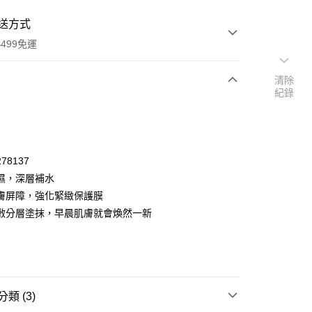
送方式
499免運
清除
紀錄
次付款
付款
78137
濕，深層補水
膚屏障，強化緊緻保護膜
敷分層塗抹，早晨肌膚就會煥然一新
y
類 (3)