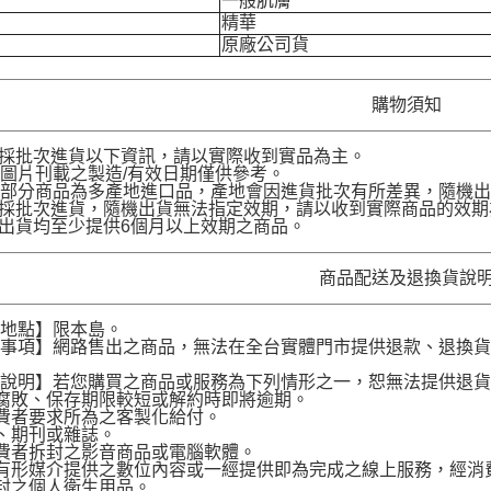
一般肌膚
精華
原廠公司貨
購物須知
品採批次進貨以下資訊，請以實際收到實品為主。
圖片刊載之製造/有效日期僅供參考。
部分商品為多產地進口品，產地會因進貨批次有所差異，隨機出
品採批次進貨，隨機出貨無法指定效期，請以收到實際商品的效期
品出貨均至少提供6個月以上效期之商品。
商品配送及退換貨說
送地點】限本島。
意事項】網路售出之商品，無法在全台實體門市提供退款、退換
。
貨說明】若您購買之商品或服務為下列情形之一，恕無法提供退
腐敗、保存期限較短或解約時即將逾期。
費者要求所為之客製化給付。
、期刊或雜誌。
費者拆封之影音商品或電腦軟體。
有形媒介提供之數位內容或一經提供即為完成之線上服務，經消
封之個人衛生用品。