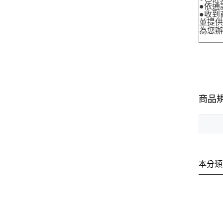
●依通
●收到
並提
為您
商品
本分類