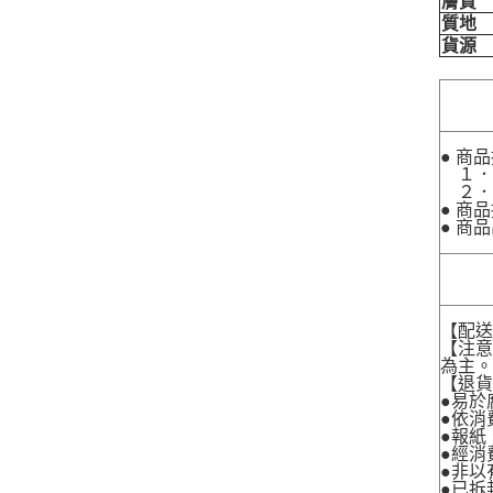
膚質
質地
貨源
● 商
１．
２．
● 商
● 商
【配
【注
為主
【退
●易於
●依消
●報紙
●經消
●非以
●已拆