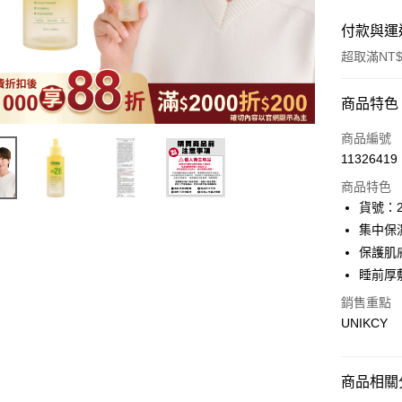
付款與運
超取滿NT$
付款方式
商品特色
icash Pay
商品編號
11326419
信用卡一
商品特色
超商取貨
貨號：2
集中保
LINE Pay
保護肌
Apple Pay
睡前厚
街口支付
銷售重點
UNIKCY
悠遊付
Google Pa
商品相關分