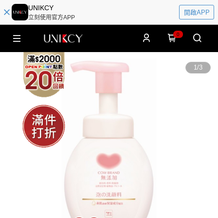
UNIKCY
開啟APP
立刻使用官方APP
0
1
/
3