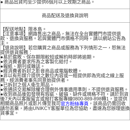
● 商品出貨均至少提供6個月以上效期之商品。
商品配送及退換貨說明
【配送地點】限本島。
【注意事項】網路售出之商品，無法在全台實體門市提供退
款、退換貨服務。若與實體門市價格不同時，請以網站公告為
主。
【退貨說明】若您購買之商品或服務為下列情形之一，恕無法
提供退貨服務：
●易於腐敗、保存期限較短或解約時即將逾期。
●依消費者要求所為之客製化給付。
●報紙、期刊或雜誌。
●經消費者拆封之影音商品或電腦軟體。
●非以有形媒介提供之數位內容或一經提供即為完成之線上服
務，經消費者事先同意始提供者。
●已拆封之個人衛生用品。
●依通訊交易解除權合理例外情事適用準則，不提供退貨服務。
●收到商品後如發現有瑕疵、破損、缺件或規格不符，請於到貨
後7天內以客服留言或撥打客服專線0800-889-898轉1，並提供
相關商品照片或影片傳至我司
，該商品仍需回收
官方粉絲專頁
請勿丟棄，將由UNIKCY客服單位為您協助，盡速為您辦理退換
貨事宜。