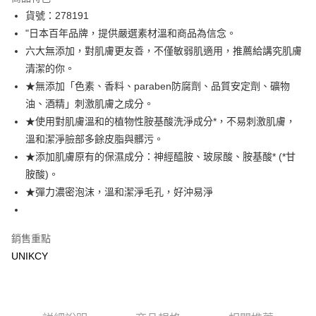
LINE Pay
貨號：278191
"日本百年品牌，提供嚴選素材溫和商品為信念。
Apple Pay
六大無添加，對肌膚更友善，不僅敏弱肌適用，推薦給講究肌膚
街口支付
清潔的你。
★無添加「色素、香料、paraben防腐劑、品質安定劑、礦物
悠遊付
油、酒精」刺激肌膚之成分。
Google Pay
★使用對肌膚溫和的植物性胺基酸洗淨成分*，不易刺激肌膚，
溫和潔淨臉部多餘皮脂與髒污。
運送方式
★添加肌膚原有的保濕成分：神經醯胺、玻尿酸、胺基酸* (*甘
7-11取貨付款［需3-5個工作天不含預購商品］
胺酸)。
★彈力濃密泡沫，溫和潔淨毛孔，好沖易淨
每筆NT$70，滿NT$499(含以上)免運費
付款後7-11取貨［需3-5個工作天不含預購商品］
每筆NT$70，滿NT$499(含以上)免運費
銷售重點
UNIKCY
宅配［需2-3個工作天不含預購商品］
每筆NT$100，滿NT$799(含以上)免運費