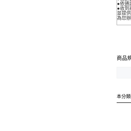
●依通
●收到
並提
為您
商品
本分類