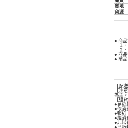
膚質
質地
貨源
● 商
１．
２．
● 商
● 商
【配
【注
為主
【退
●易於
●依消
●報紙
●經消
●非以
●已拆