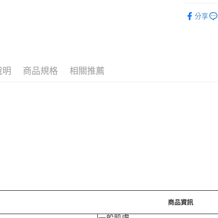
❚ 韓系保
運送方式
分享
🪙OPEN
7-11取
⚡新品上市
每筆NT$7
付款後7-
說明
商品規格
相關推薦
每筆NT$7
宅配［需2
每筆NT$1
商品資訊