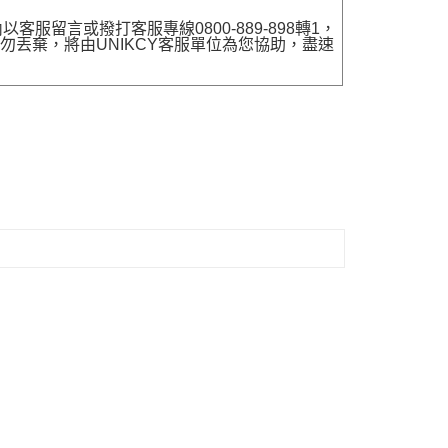
留言或撥打客服專線0800-889-898轉1，
勿丟棄，將由UNIKCY客服單位為您協助，盡速