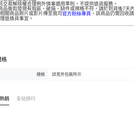
訊交易解除權合理例外情事適用準則，不提供退貨服務。
商品後如發現有瑕疵、破損、缺件或規格不符，請於到貨後7天內以客服
供相關商品照片或影片傳至我司
，該商品仍需回收請
官方粉絲專頁
辦理退換貨事宜。
規格
規格
詳見外包裝所示
熱銷
全站排行