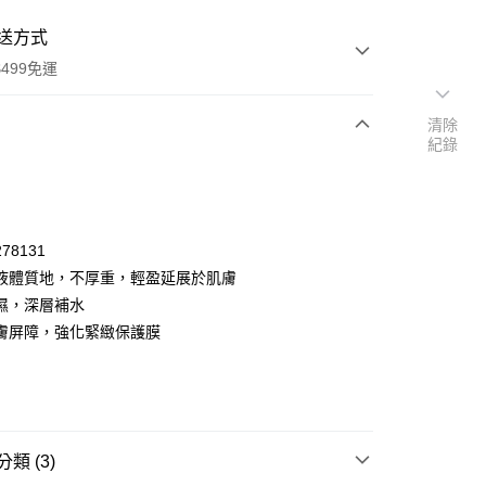
送方式
499免運
清除
紀錄
次付款
付款
78131
液體質地，不厚重，輕盈延展於肌膚
濕，深層補水
膚屏障，強化緊緻保護膜
y
類 (3)