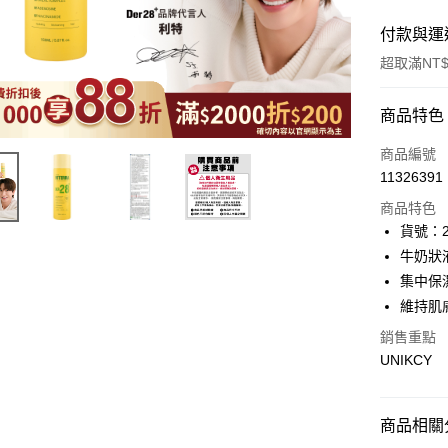
付款與運
超取滿NT$
付款方式
商品特色
icash Pay
商品編號
11326391
信用卡一
商品特色
超商取貨
貨號：2
牛奶狀
LINE Pay
集中保
Apple Pay
維持肌
街口支付
銷售重點
UNIKCY
悠遊付
Google Pa
商品相關分