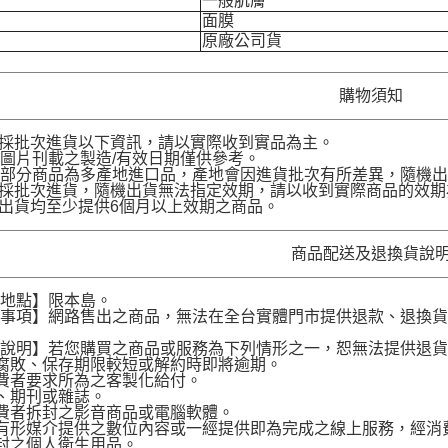
一般肌膚
面膜
原廠公司貨
購物須知
品採批次進貨以下資訊，請以實際收到實品為主。
圖片刊載之製造/有效日期僅供參考。
部分商品為多產地進口品，產地會因進貨批次有所差異，隨機出
品採批次進貨，隨機出貨無法指定效期，請以收到實際商品的效期
品出貨均至少提供6個月以上效期之商品。
商品配送及退換貨說
送地點】限本島。
意事項】網路售出之商品，無法在全台實體門市提供退款、退換
。
貨說明】若您購買之商品或服務為下列情形之一，恕無法提供退
腐敗、保存期限較短或解約時即將逾期。
費者要求所為之客製化給付。
、期刊或雜誌。
費者拆封之影音商品或電腦軟體。
有形媒介提供之數位內容或一經提供即為完成之線上服務，經消
封之個人衛生用品。