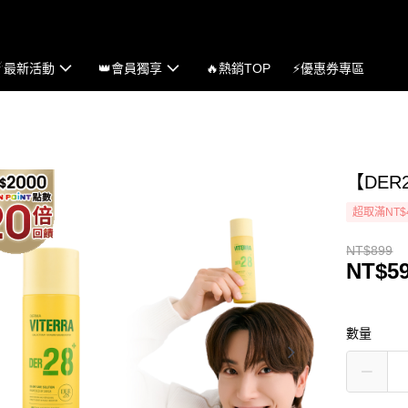
☄最新活動
👑會員獨享
🔥熱銷TOP
⚡優惠券專區
【DER
超取滿NT$
NT$899
NT$5
數量