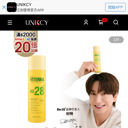
UNIKCY
開啟APP
立刻使用官方APP
0
1
/
4