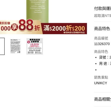
付款與運
超取滿NT$
付款方式
商品特色
icash Pay
商品編號
11326370
信用卡一
商品特色
超商取貨
貨號：2
用 途 :
LINE Pay
Apple Pay
銷售重點
UNIKCY
街口支付
悠遊付
商品相關分
Google Pa
❚ 韓系保