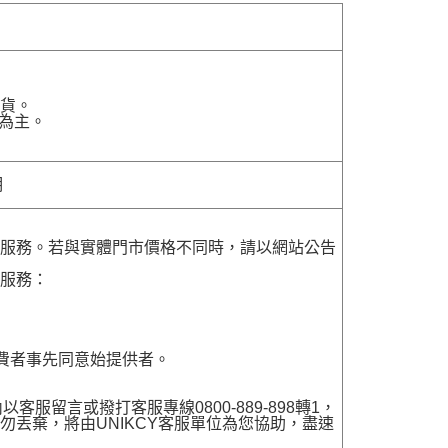
貨。
為主。
明
貨服務。若與實體門市價格不同時，請以網站公告
貨服務：
費者事先同意始提供者。
留言或撥打客服專線0800-889-898轉1，
勿丟棄，將由UNIKCY客服單位為您協助，盡速