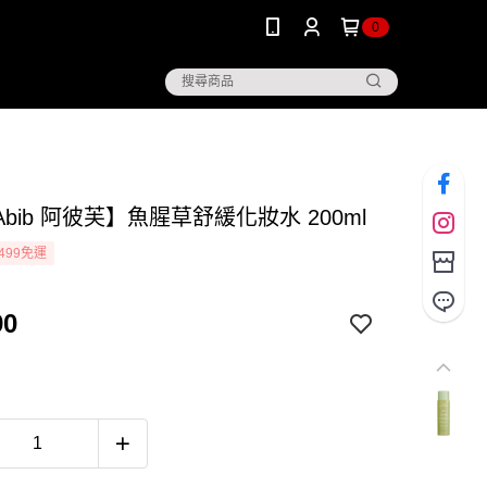
0
bib 阿彼芙】魚腥草舒緩化妝水 200ml
499免運
90