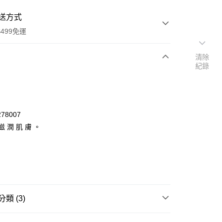
送方式
499免運
清除
紀錄
次付款
付款
78007
 滋 潤 肌 膚 。
類 (3)
y
養/彩妝
品牌
Abib 阿彼芙