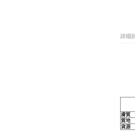
詳細
膚質
質地
貨源