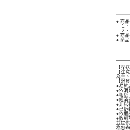
● 商
１．
２．
● 商
● 商
【配
【注
為主
【退
●易於
●依消
●報紙
●經消
●非以
●已拆
●依通
●收到
並提
為您