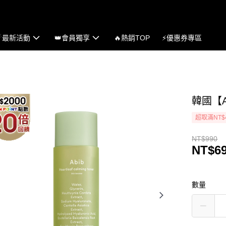
☄最新活動
👑會員獨享
🔥熱銷TOP
⚡優惠券專區
韓國【A
超取滿NT$
NT$990
NT$6
數量