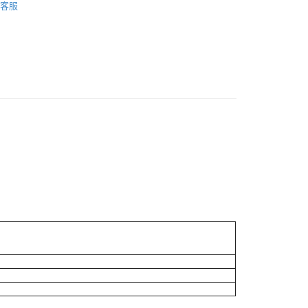
客服
POINT點數換券
享優惠⚡
貨付款［需3-5個工作天不含預購商品］
0，滿NT$499(含以上)免運費
11取貨［需3-5個工作天不含預購商品］
0，滿NT$499(含以上)免運費
-3個工作天不含預購商品］
00，滿NT$799(含以上)免運費