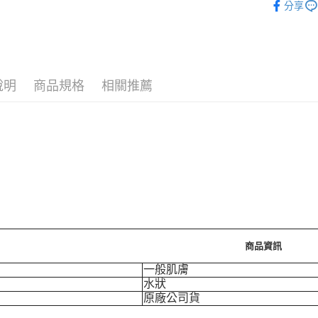
分享
🪙OPEN
運送方式
⚡新品上市
7-11取
每筆NT$7
說明
商品規格
相關推薦
付款後7-
每筆NT$7
宅配［需2
每筆NT$1
商品資訊
一般肌膚
水狀
原廠公司貨