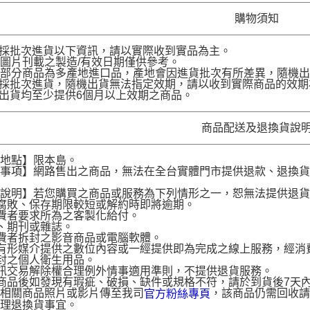
購物須知
品採批次進貨以下資訊，請以實際收到實品為主。
圖片刊載之製造/有效日期僅供參考。
部分商品為多產地進口品，產地會因進貨批次有所差異，隨機出
品採批次進貨，隨機出貨無法指定效期，請以收到實際商品的效期
品出貨均至少提供6個月以上效期之商品。
商品配送及退換貨說
送地點】限本島。
意事項】網路售出之商品，無法在全台實體門市提供退款、退換
。
貨說明】若您購買之商品或服務為下列情形之一，恕無法提供退
腐敗、保存期限較短或解約時即將逾期。
費者要求所為之客製化給付。
、期刊或雜誌。
費者拆封之影音商品或電腦軟體。
有形媒介提供之數位內容或一經提供即為完成之線上服務，經消
封之個人衛生用品。
訊交易解除權合理例外情事適用準則，不提供退貨服務。
商品後如發現有瑕疵、破損、缺件或規格不符，請於到貨後7天內以客服
供相關商品照片或影片傳至我司
，該商品仍需回收請
官方粉絲專頁
辦理退換貨事宜。