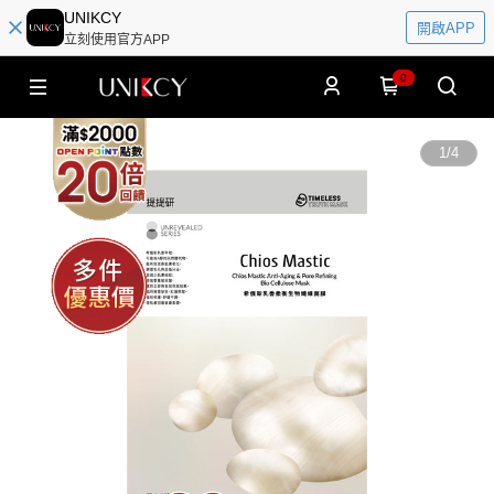
UNIKCY
開啟APP
立刻使用官方APP
0
1
/
4