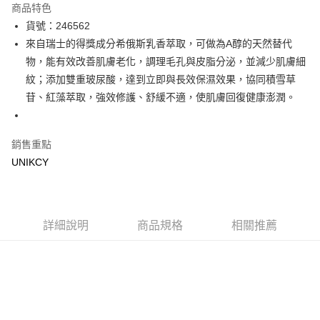
商品特色
LINE Pay
貨號：246562
來自瑞士的得獎成分希俄斯乳香萃取，可做為A醇的天然替代
Apple Pay
物，能有效改善肌膚老化，調理毛孔與皮脂分泌，並減少肌膚細
街口支付
紋；添加雙重玻尿酸，達到立即與長效保濕效果，協同積雪草
苷、紅藻萃取，強效修護、舒緩不適，使肌膚回復健康澎潤。
悠遊付
Google Pay
銷售重點
UNIKCY
運送方式
7-11取貨付款［需3-5個工作天不含預購商品］
每筆NT$70，滿NT$499(含以上)免運費
詳細說明
商品規格
相關推薦
付款後7-11取貨［需3-5個工作天不含預購商品］
每筆NT$70，滿NT$499(含以上)免運費
宅配［需2-3個工作天不含預購商品］
每筆NT$100，滿NT$799(含以上)免運費