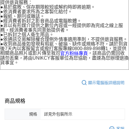
提供退貨服務：
●易於腐敗、保存期限較短或解約時即將逾期。
●依消費者要求所為之客製化給付。
●報紙、期刊或雜誌。
●經消費者拆封之影音商品或電腦軟體。
●非以有形媒介提供之數位內容或一經提供即為完成之線上服
務，經消費者事先同意始提供者。
●已拆封之個人衛生用品。
●依通訊交易解除權合理例外情事適用準則，不提供退貨服務。
●收到商品後如發現有瑕疵、破損、缺件或規格不符，請於到貨
後7天內以客服留言或撥打客服專線0800-889-898轉1，並提供
相關商品照片或影片傳至我司
，該商品仍需回收
官方粉絲專頁
請勿丟棄，將由UNIKCY客服單位為您協助，盡速為您辦理退換
貨事宜。
顯示電腦版詳細說明
商品規格
規格
詳見外包裝所示
客服