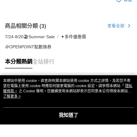
商品相關分類 (3)
查看全部
7/24-8/20🏖️Summer Sale
✦多件優惠價
🪙OPENPOINT點數換券
本分類熱銷
全站排行
本網站中使用 cookie，欲查詢有關本網站使用 cookie 方式之詳情，及若您不希
熱門標籤
望在電腦上使用 cookie 時應如何變更電腦的 cookie 設定，請參閱本網站「
隱私
權條款
」之 Cookie 聲明。您繼續使用本網站即表示您同意本公司得按本網站使
用條款之 Cookie 聲明使用 cookie。
了解更多 >
我知道了