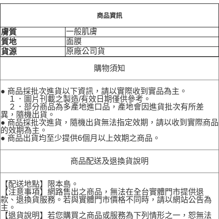
商品資訊
一般肌膚
膚質
面膜
質地
原廠公司貨
貨源
購物須知
● 商品採批次進貨以下資訊，請以實際收到實品為主。
１．圖片刊載之製造/有效日期僅供參考。
２．部分商品為多產地進口品，產地會因進貨批次有所差
異，隨機出貨。
● 商品採批次進貨，隨機出貨無法指定效期，請以收到實際商品
的效期為主。
● 商品出貨均至少提供6個月以上效期之商品。
商品配送及退換貨說明
【配送地點】限本島。
【注意事項】網路售出之商品，無法在全台實體門市提供退
款、退換貨服務。若與實體門市價格不同時，請以網站公告為
主。
【退貨說明】若您購買之商品或服務為下列情形之一，恕無法