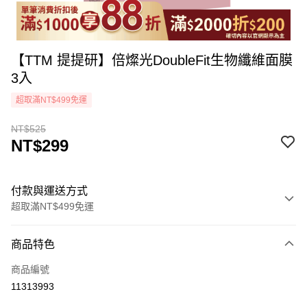
【TTM 提提研】倍燦光DoubleFit生物纖維面膜
3入
超取滿NT$499免運
NT$525
NT$299
付款與運送方式
超取滿NT$499免運
付款方式
商品特色
icash Pay
商品編號
信用卡一次付款
11313993
超商取貨付款