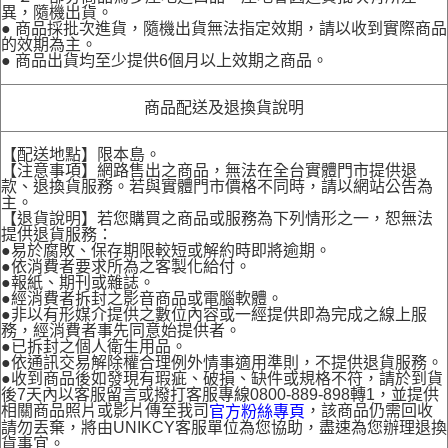
異，隨機出貨。
● 商品採批次進貨，隨機出貨無法指定效期，請以收到實際商品
的效期為主。
● 商品出貨均至少提供6個月以上效期之商品。
商品配送及退換貨說明
【配送地點】限本島。
【注意事項】網路售出之商品，無法在全台實體門市提供退
款、退換貨服務。若與實體門市價格不同時，請以網站公告為
主。
【退貨說明】若您購買之商品或服務為下列情形之一，恕無法
提供退貨服務：
●易於腐敗、保存期限較短或解約時即將逾期。
●依消費者要求所為之客製化給付。
●報紙、期刊或雜誌。
●經消費者拆封之影音商品或電腦軟體。
●非以有形媒介提供之數位內容或一經提供即為完成之線上服
務，經消費者事先同意始提供者。
●已拆封之個人衛生用品。
●依通訊交易解除權合理例外情事適用準則，不提供退貨服務。
●收到商品後如發現有瑕疵、破損、缺件或規格不符，請於到貨
後7天內以客服留言或撥打客服專線0800-889-898轉1，並提供
相關商品照片或影片傳至我司
，該商品仍需回收
官方粉絲專頁
請勿丟棄，將由UNIKCY客服單位為您協助，盡速為您辦理退換
貨事宜。