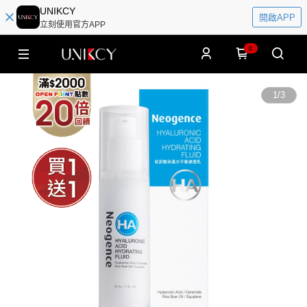
UNIKCY
開啟APP
立刻使用官方APP
0
1
/
3