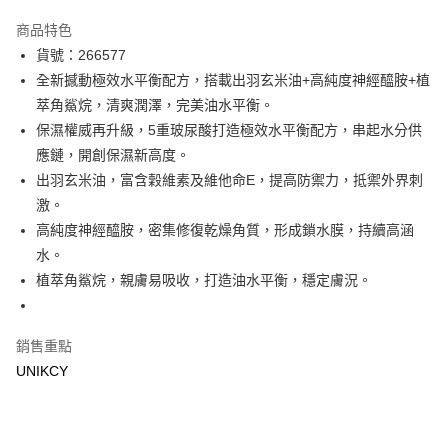
超商取貨付款
商品特色
LINE Pay
貨號：266577
全新撼動極效水平衡配方，搭載出羽玄米油+高純度神經醯胺+植
Apple Pay
萃角鯊烷，清爽潤澤，完美油水平衡。
街口支付
保濕權威再升級，5重玻尿酸打造極效水平衡配方，串起水分供
應鏈，開創保濕新高度。
悠遊付
出羽玄米油，富含穀維素及維他命E，提高防禦力，抵禦外界刺
Google Pay
激。
高純度神經醯胺，密集修復乾燥角質，形成鎖水膜，持續高涵
運送方式
水。
7-11取貨付款［需3-5個工作天不含預購商品］
植萃角鯊烷，親膚易吸收，打造油水平衡，穩定膚況。
每筆NT$70，滿NT$499(含以上)免運費
付款後7-11取貨［需3-5個工作天不含預購商品］
銷售重點
每筆NT$70，滿NT$499(含以上)免運費
UNIKCY
宅配［需2-3個工作天不含預購商品］
每筆NT$100，滿NT$799(含以上)免運費