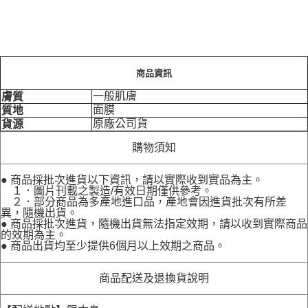
商品資訊
一般肌膚
膚質
面膜
質地
原廠公司貨
貨源
購物須知
● 商品採批次進貨以下資訊，請以實際收到實品為主。
１．圖片刊載之製造/有效日期僅供參考。
２．部分商品為多產地進口品，產地會因進貨批次有所差
異，隨機出貨。
● 商品採批次進貨，隨機出貨無法指定效期，請以收到實際商品
的效期為主。
● 商品出貨均至少提供6個月以上效期之商品。
商品配送及退換貨說明