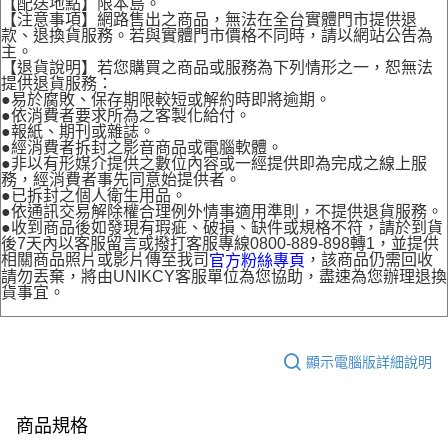
【配送地點】限本島。
【注意事項】網路售出之商品，無法在全台實體門市提供退
款、退換貨服務。若與實體門市價格不同時，請以網站公告為
主。
【退貨說明】若您購買之商品或服務為下列情形之一，恕無法
提供退貨服務：
●易於腐敗、保存期限較短或解約時即將逾期。
●依消費者要求所為之客製化給付。
●報紙、期刊或雜誌。
●經消費者拆封之影音商品或電腦軟體。
●非以有形媒介提供之數位內容或一經提供即為完成之線上服
務，經消費者事先同意始提供者。
●已拆封之個人衛生用品。
●依通訊交易解除權合理例外情事適用準則，不提供退貨服務。
●收到商品後如發現有瑕疵、破損、缺件或規格不符，請於到貨
後7天內以客服留言或撥打客服專線0800-889-898轉1，並提供
相關商品照片或影片傳至我司
，該商品仍需回收
官方粉絲專頁
請勿丟棄，將由UNIKCY客服單位為您協助，盡速為您辦理退換
貨事宜。
顯示電腦版詳細說明
商品規格