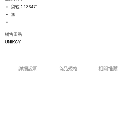
LINE Pay
貨號：136471
無
Apple Pay
街口支付
銷售重點
悠遊付
UNIKCY
Google Pay
運送方式
詳細說明
商品規格
相關推薦
7-11取貨付款［需3-5個工作天不含預購商品］
每筆NT$70，滿NT$499(含以上)免運費
付款後7-11取貨［需3-5個工作天不含預購商品］
每筆NT$70，滿NT$499(含以上)免運費
宅配［需2-3個工作天不含預購商品］
每筆NT$100，滿NT$799(含以上)免運費