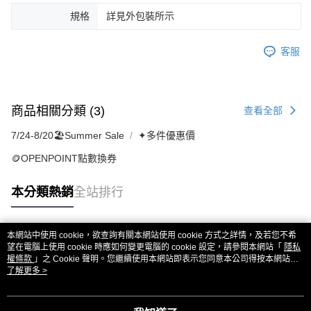
規格
詳見外包裝所示
客服
商品相關分類 (3)
查看全部
7/24-8/20🏖️Summer Sale
✦多件優惠價
🪙OPENPOINT點數換券
本分類熱銷
全站排行
本網站中使用 cookie，欲查詢有關本網站使用 cookie 方式之詳情，及若您不希
熱門標籤
望在電腦上使用 cookie 時應如何變更電腦的 cookie 設定，請參閱本網站「
隱私
權條款
」之 Cookie 聲明。您繼續使用本網站即表示您同意本公司得按本網站使
用條款之 Cookie 聲明使用 cookie。
了解更多 >