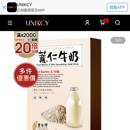
UNIKCY
開啟APP
立刻使用官方APP
0
1
/
4