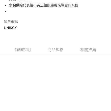
水潤供給代表性小黃瓜給肌膚帶來豐富的水份
Apple Pay
街口支付
銷售重點
悠遊付
UNIKCY
Google Pay
運送方式
詳細說明
商品規格
相關推薦
7-11取貨付款［需3-5個工作天不含預購商品］
每筆NT$70，滿NT$499(含以上)免運費
付款後7-11取貨［需3-5個工作天不含預購商品］
每筆NT$70，滿NT$499(含以上)免運費
宅配［需2-3個工作天不含預購商品］
每筆NT$100，滿NT$799(含以上)免運費