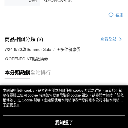
規格
詳見外包裝所示
客服
商品相關分類 (3)
查看全部
7/24-8/20🏖️Summer Sale
✦多件優惠價
🪙OPENPOINT點數換券
本分類熱銷
全站排行
本網站中使用 cookie，欲查詢有關本網站使用 cookie 方式之詳情，及若您不希
熱門標籤
望在電腦上使用 cookie 時應如何變更電腦的 cookie 設定，請參閱本網站「
隱私
權條款
」之 Cookie 聲明。您繼續使用本網站即表示您同意本公司得按本網站使
用條款之 Cookie 聲明使用 cookie。
了解更多 >
我知道了