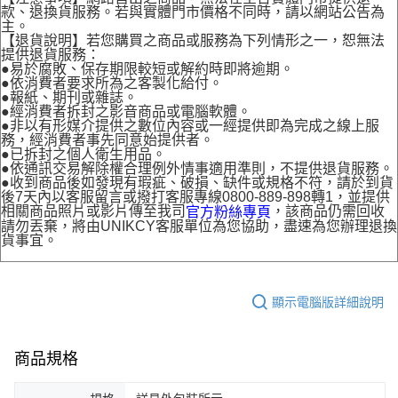
款、退換貨服務。若與實體門市價格不同時，請以網站公告為
主。
【退貨說明】若您購買之商品或服務為下列情形之一，恕無法
提供退貨服務：
●易於腐敗、保存期限較短或解約時即將逾期。
●依消費者要求所為之客製化給付。
●報紙、期刊或雜誌。
●經消費者拆封之影音商品或電腦軟體。
●非以有形媒介提供之數位內容或一經提供即為完成之線上服
務，經消費者事先同意始提供者。
●已拆封之個人衛生用品。
●依通訊交易解除權合理例外情事適用準則，不提供退貨服務。
●收到商品後如發現有瑕疵、破損、缺件或規格不符，請於到貨
後7天內以客服留言或撥打客服專線0800-889-898轉1，並提供
相關商品照片或影片傳至我司
，該商品仍需回收
官方粉絲專頁
請勿丟棄，將由UNIKCY客服單位為您協助，盡速為您辦理退換
貨事宜。
顯示電腦版詳細說明
商品規格