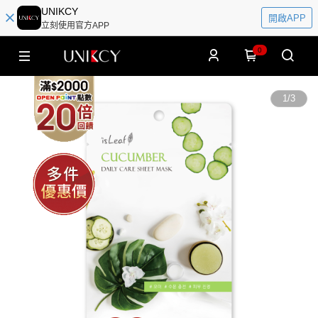
UNIKCY
開啟APP
立刻使用官方APP
0
1
/
3