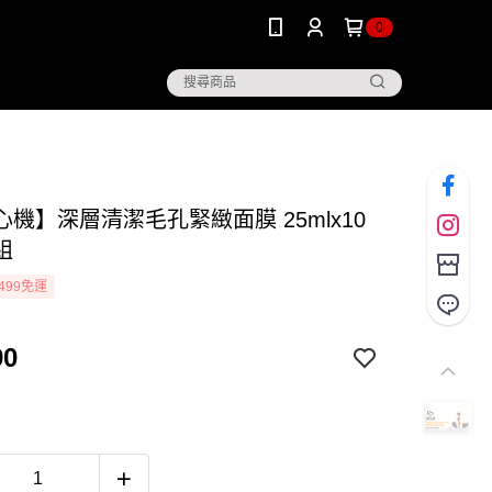
0
機】深層清潔毛孔緊緻面膜 25mlx10
組
499免運
90