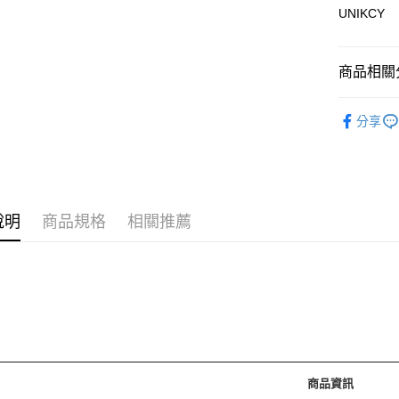
UNIKCY
運送方式
商品相關分
7-11取
每筆NT$7
🪙OPEN
分享
⚡新品上市
付款後7-
每筆NT$7
宅配［需2
說明
商品規格
相關推薦
每筆NT$1
商品資訊