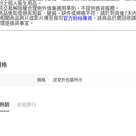
封之個人衛生用品。
訊交易解除權合理例外情事適用準則，不提供退貨服務。
商品後如發現有瑕疵、破損、缺件或規格不符，請於到貨後7天內以客服
供相關商品照片或影片傳至我司
，該商品仍需回收請
官方粉絲專頁
辦理退換貨事宜。
規格
規格
詳見外包裝所示
熱銷
全站排行