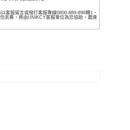
留言或撥打客服專線0800-889-898轉1，
勿丟棄，將由UNIKCY客服單位為您協助，盡速