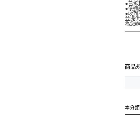
●已拆
●依通
●收到
並提
為您
商品
本分類