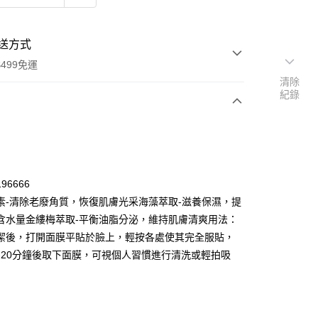
送方式
499免運
清除
紀錄
次付款
付款
96666
素-清除老廢角質，恢復肌膚光采海藻萃取-滋養保濕，提
含水量金縷梅萃取-平衡油脂分泌，維持肌膚清爽用法：
潔後，打開面膜平貼於臉上，輕按各處使其完全服貼，
5-20分鐘後取下面膜，可視個人習慣進行清洗或輕拍吸
y