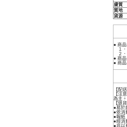
膚質
質地
貨源
● 商
１．
２．
● 商
● 商
【配
【注
為主
【退
●易於
●依消
●報紙
●經消
●非以