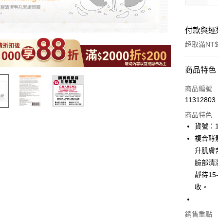
付款與運
超取滿NT$
付款方式
商品特色
icash Pay
商品編號
11312803
信用卡一
商品特色
超商取貨
貨號：1
複合酵
LINE Pay
升肌膚
Apple Pay
臉部清
靜待1
街口支付
收。
悠遊付
Google Pa
銷售重點