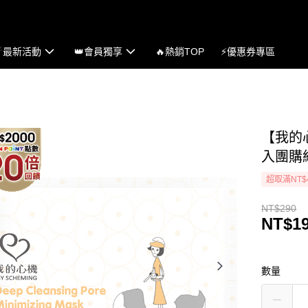
☄最新活動
👑會員獨享
🔥熱銷TOP
⚡優惠券專區
【我的心
入團購
超取滿NT$
NT$290
NT$1
數量