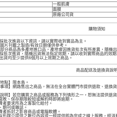
一般肌膚
面膜
原廠公司貨
購物須知
品採批次進貨以下資訊，請以實際收到實品為主。
圖片刊載之製造/有效日期僅供參考。
部分商品為多產地進口品，產地會因進貨批次有所差異，隨機出
品採批次進貨，隨機出貨無法指定效期，請以收到實際商品的效期
品出貨均至少提供6個月以上效期之商品。
商品配送及退換貨說
送地點】限本島。
意事項】網路售出之商品，無法在全台實體門市提供退款、退換
。
貨說明】若您購買之商品或服務為下列情形之一，恕無法提供退
腐敗、保存期限較短或解約時即將逾期。
費者要求所為之客製化給付。
、期刊或雜誌。
費者拆封之影音商品或電腦軟體。
有形媒介提供之數位內容或一經提供即為完成之線上服務，經消