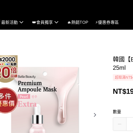
☄最新活動
👑會員獨享
🔥熱銷TOP
⚡優惠券專區
韓國【B
25ml
超取滿NT$
NT$1
數量