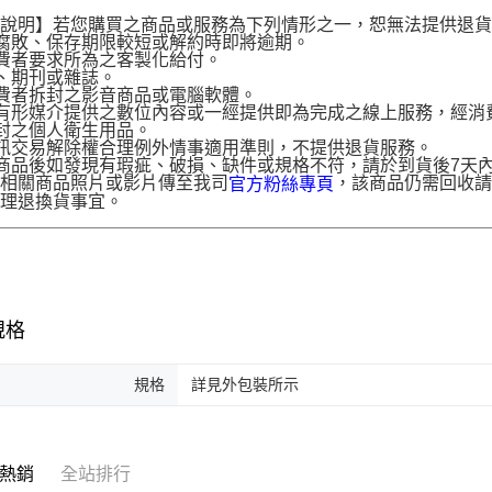
。
貨說明】若您購買之商品或服務為下列情形之一，恕無法提供退
腐敗、保存期限較短或解約時即將逾期。
費者要求所為之客製化給付。
、期刊或雜誌。
費者拆封之影音商品或電腦軟體。
有形媒介提供之數位內容或一經提供即為完成之線上服務，經消
封之個人衛生用品。
訊交易解除權合理例外情事適用準則，不提供退貨服務。
商品後如發現有瑕疵、破損、缺件或規格不符，請於到貨後7天內以客服
供相關商品照片或影片傳至我司
，該商品仍需回收請
官方粉絲專頁
辦理退換貨事宜。
規格
規格
詳見外包裝所示
熱銷
全站排行