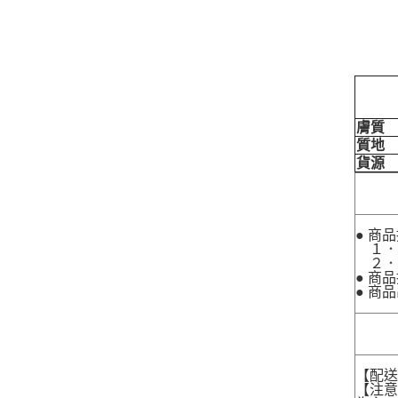
膚質
質地
貨源
● 商
１．
２．
● 商
● 商
【配
【注