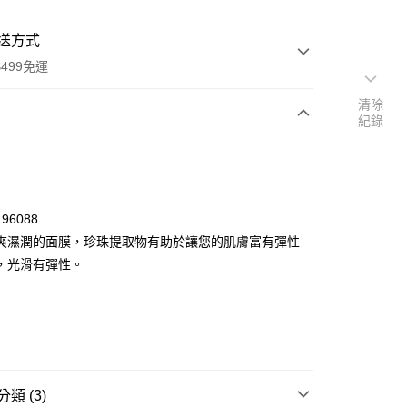
送方式
499免運
清除
紀錄
次付款
付款
96088
爽濕潤的面膜，珍珠提取物有助於讓您的肌膚富有彈性
，光滑有彈性。
y
類 (3)