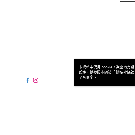
本網站中使用 cookie，欲查詢有關
設定，請參閱本網站「
隱私權條款
使用 cookie。
了解更多 >
TW-MWG1-66-149 Web2.0
© 2026 by 統一生活事業股份有限公司