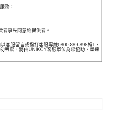
貨服務：
費者事先同意始提供者。
留言或撥打客服專線0800-889-898轉1，
勿丟棄，將由UNIKCY客服單位為您協助，盡速