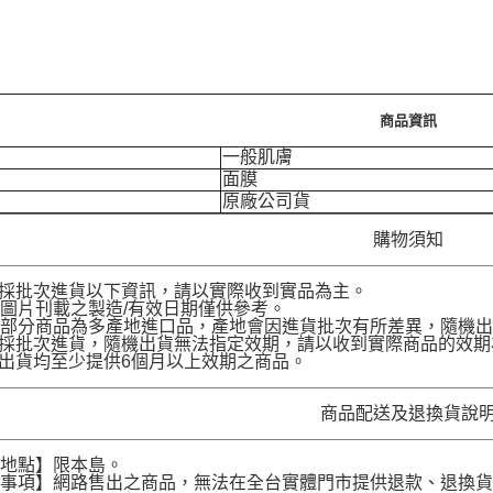
商品資訊
一般肌膚
面膜
原廠公司貨
購物須知
品採批次進貨以下資訊，請以實際收到實品為主。
圖片刊載之製造/有效日期僅供參考。
部分商品為多產地進口品，產地會因進貨批次有所差異，隨機出
品採批次進貨，隨機出貨無法指定效期，請以收到實際商品的效期
品出貨均至少提供6個月以上效期之商品。
商品配送及退換貨說
送地點】限本島。
意事項】網路售出之商品，無法在全台實體門市提供退款、退換