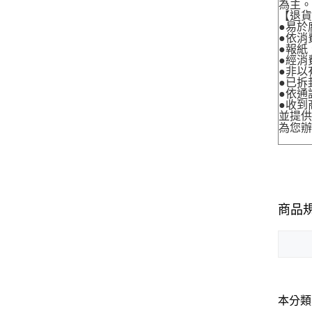
為主
【退
●易於
●依消
●報紙
●經消
●非以
●已拆
●依通
●收到
並提
為您
商品
本分類