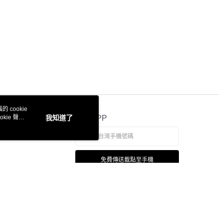
 cookie
kie 聲明
我知道了
官方APP
免費傳送載點至手機
若接到可疑電話，請洽詢165反詐騙專線
本站最佳瀏覽環境請使用 Google Chrome、Firefox 或 Edge 以上版本