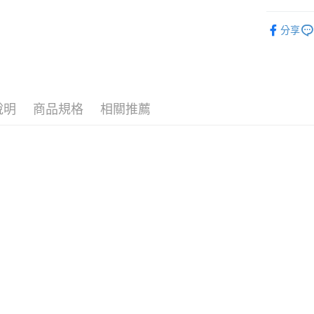
7/24-8/20
運送方式
分享
🪙OPEN
7-11取
⚡新品上市
每筆NT$7
付款後7-
說明
商品規格
相關推薦
每筆NT$7
宅配［需2
每筆NT$1