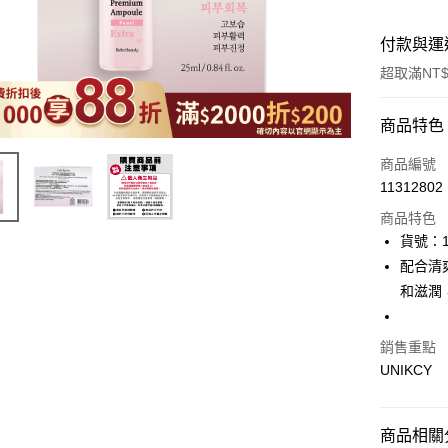
付款與運
超取滿NT$
付款方式
商品特色
icash Pay
商品編號
11312802
信用卡一
商品特色
超商取貨
貨號：1
配合清
LINE Pay
和滋潤
Apple Pay
街口支付
銷售重點
UNIKCY
悠遊付
Google Pa
商品相關分