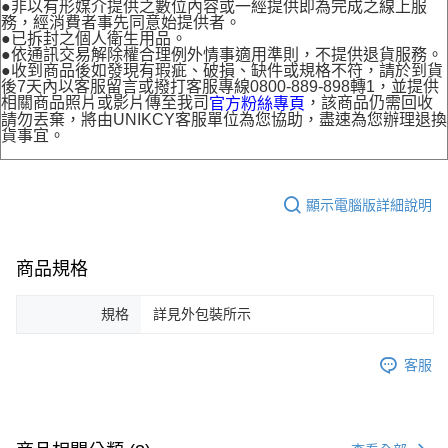
●非以有形媒介提供之數位內容或一經提供即為完成之線上服
務，經消費者事先同意始提供者。
●已拆封之個人衛生用品。
●依通訊交易解除權合理例外情事適用準則，不提供退貨服務。
●收到商品後如發現有瑕疵、破損、缺件或規格不符，請於到貨
後7天內以客服留言或撥打客服專線0800-889-898轉1，並提供
相關商品照片或影片傳至我司
，該商品仍需回收
官方粉絲專頁
請勿丟棄，將由UNIKCY客服單位為您協助，盡速為您辦理退換
貨事宜。
顯示電腦版詳細說明
商品規格
規格
詳見外包裝所示
客服