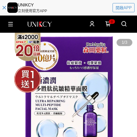
UNIKCY
開啟APP
立刻使用官方APP
0
1
/
3