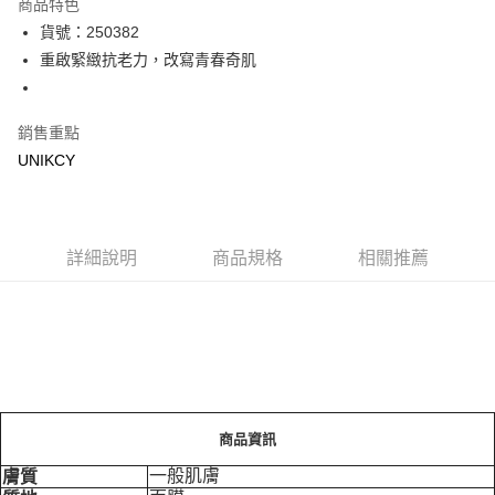
商品特色
LINE Pay
貨號：250382
重啟緊緻抗老力，改寫青春奇肌
Apple Pay
街口支付
銷售重點
悠遊付
UNIKCY
Google Pay
運送方式
詳細說明
商品規格
相關推薦
7-11取貨付款［需3-5個工作天不含預購商品］
每筆NT$70，滿NT$499(含以上)免運費
付款後7-11取貨［需3-5個工作天不含預購商品］
每筆NT$70，滿NT$499(含以上)免運費
宅配［需2-3個工作天不含預購商品］
商品資訊
每筆NT$100，滿NT$799(含以上)免運費
一般肌膚
膚質