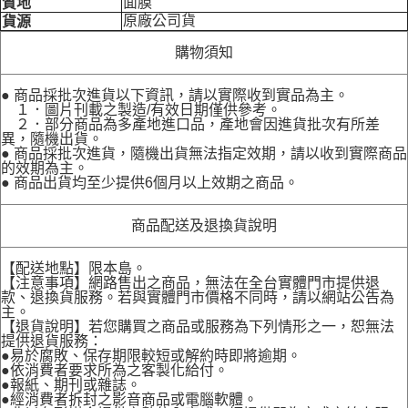
面膜
質地
原廠公司貨
貨源
購物須知
● 商品採批次進貨以下資訊，請以實際收到實品為主。
１．圖片刊載之製造/有效日期僅供參考。
２．部分商品為多產地進口品，產地會因進貨批次有所差
異，隨機出貨。
● 商品採批次進貨，隨機出貨無法指定效期，請以收到實際商品
的效期為主。
● 商品出貨均至少提供6個月以上效期之商品。
商品配送及退換貨說明
【配送地點】限本島。
【注意事項】網路售出之商品，無法在全台實體門市提供退
款、退換貨服務。若與實體門市價格不同時，請以網站公告為
主。
【退貨說明】若您購買之商品或服務為下列情形之一，恕無法
提供退貨服務：
●易於腐敗、保存期限較短或解約時即將逾期。
●依消費者要求所為之客製化給付。
●報紙、期刊或雜誌。
●經消費者拆封之影音商品或電腦軟體。