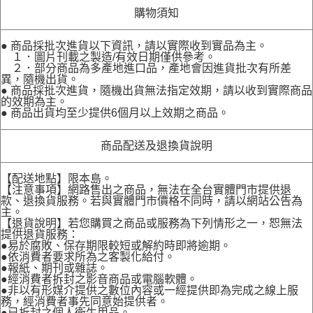
購物須知
● 商品採批次進貨以下資訊，請以實際收到實品為主。
１．圖片刊載之製造/有效日期僅供參考。
２．部分商品為多產地進口品，產地會因進貨批次有所差
異，隨機出貨。
● 商品採批次進貨，隨機出貨無法指定效期，請以收到實際商品
的效期為主。
● 商品出貨均至少提供6個月以上效期之商品。
商品配送及退換貨說明
【配送地點】限本島。
【注意事項】網路售出之商品，無法在全台實體門市提供退
款、退換貨服務。若與實體門市價格不同時，請以網站公告為
主。
【退貨說明】若您購買之商品或服務為下列情形之一，恕無法
提供退貨服務：
●易於腐敗、保存期限較短或解約時即將逾期。
●依消費者要求所為之客製化給付。
●報紙、期刊或雜誌。
●經消費者拆封之影音商品或電腦軟體。
●非以有形媒介提供之數位內容或一經提供即為完成之線上服
務，經消費者事先同意始提供者。
●已拆封之個人衛生用品。