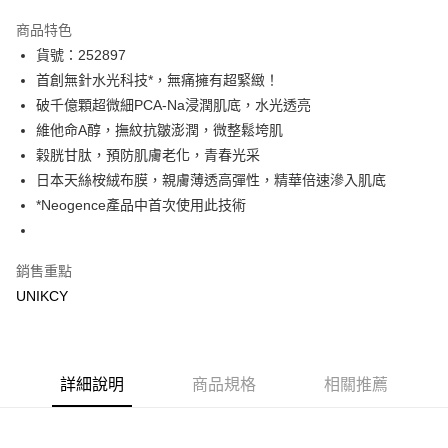
超商取貨付款
商品特色
LINE Pay
貨號：252897
首創無針水光科技*，無痛擁有超緊緻！
Apple Pay
破千億顆超微細PCA-Na浸潤肌底，水光透亮
街口支付
維他命A醇，撫紋抗皺澎潤，微整鬆垮肌
榖胱甘肽，預防肌膚老化，青春光采
悠遊付
日本天絲桉絨布膜，親膚薄透高彈性，精華倍速滲入肌底
Google Pay
*Neogence產品中首次使用此技術
運送方式
銷售重點
7-11取貨付款［需3-5個工作天不含預購商品］
UNIKCY
每筆NT$70，滿NT$499(含以上)免運費
付款後7-11取貨［需3-5個工作天不含預購商品］
每筆NT$70，滿NT$499(含以上)免運費
詳細說明
商品規格
相關推薦
宅配［需2-3個工作天不含預購商品］
每筆NT$100，滿NT$799(含以上)免運費