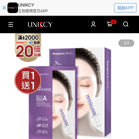
UNIKCY
開啟APP
立刻使用官方APP
0
1
/
4