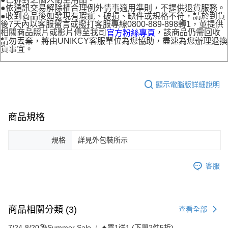
●依通訊交易解除權合理例外情事適用準則，不提供退貨服務。
●收到商品後如發現有瑕疵、破損、缺件或規格不符，請於到貨
後7天內以客服留言或撥打客服專線0800-889-898轉1，並提供
相關商品照片或影片傳至我司
，該商品仍需回收
官方粉絲專頁
請勿丟棄，將由UNIKCY客服單位為您協助，盡速為您辦理退換
貨事宜。
顯示電腦版詳細說明
商品規格
規格
詳見外包裝所示
客服
商品相關分類 (3)
查看全部
7/24-8/20🏖️Summer Sale
✦買1送1 (下單2件5折)