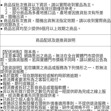
● 商品採批次進貨以下資訊，請以實際收到實品為主。
１．圖片刊載之製造/有效日期僅供參考。
２．部分商品為多產地進口品，產地會因進貨批次有所差
異，隨機出貨。
● 商品採批次進貨，隨機出貨無法指定效期，請以收到實際商品
的效期為主。
● 商品出貨均至少提供6個月以上效期之商品。
商品配送及退換貨說明
【配送地點】限本島。
【注意事項】網路售出之商品，無法在全台實體門市提供退
款、退換貨服務。若與實體門市價格不同時，請以網站公告為
主。
【退貨說明】若您購買之商品或服務為下列情形之一，恕無法
提供退貨服務：
●易於腐敗、保存期限較短或解約時即將逾期。
●依消費者要求所為之客製化給付。
●報紙、期刊或雜誌。
●經消費者拆封之影音商品或電腦軟體。
●非以有形媒介提供之數位內容或一經提供即為完成之線上服
務，經消費者事先同意始提供者。
●已拆封之個人衛生用品。
●依通訊交易解除權合理例外情事適用準則，不提供退貨服務。
●收到商品後如發現有瑕疵、破損、缺件或規格不符，請於到貨