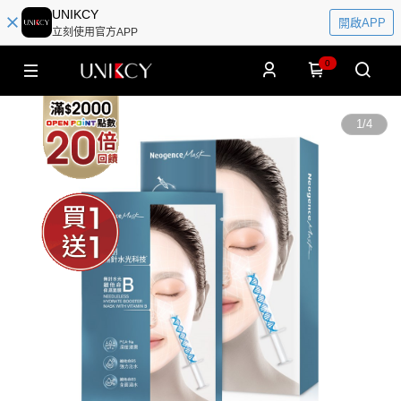
UNIKCY
開啟APP
立刻使用官方APP
0
1
/
4