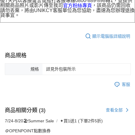
後7天內以客服留言或撥打客服專線0800-889-898轉1，並提供
相關商品照片或影片傳至我司
，該商品仍需回收
官方粉絲專頁
請勿丟棄，將由UNIKCY客服單位為您協助，盡速為您辦理退換
貨事宜。
顯示電腦版詳細說明
商品規格
規格
詳見外包裝所示
客服
商品相關分類 (3)
查看全部
7/24-8/20🏖️Summer Sale
✦買1送1 (下單2件5折)
🪙OPENPOINT點數換券