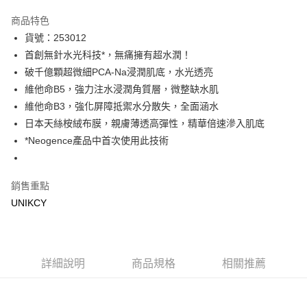
超商取貨付款
商品特色
LINE Pay
貨號：253012
首創無針水光科技*，無痛擁有超水潤！
Apple Pay
破千億顆超微細PCA-Na浸潤肌底，水光透亮
街口支付
維他命B5，強力注水浸潤角質層，微整缺水肌
維他命B3，強化屏障抵禦水分散失，全面涵水
悠遊付
日本天絲桉絨布膜，親膚薄透高彈性，精華倍速滲入肌底
Google Pay
*Neogence產品中首次使用此技術
運送方式
銷售重點
7-11取貨付款［需3-5個工作天不含預購商品］
UNIKCY
每筆NT$70，滿NT$499(含以上)免運費
付款後7-11取貨［需3-5個工作天不含預購商品］
每筆NT$70，滿NT$499(含以上)免運費
詳細說明
商品規格
相關推薦
宅配［需2-3個工作天不含預購商品］
每筆NT$100，滿NT$799(含以上)免運費