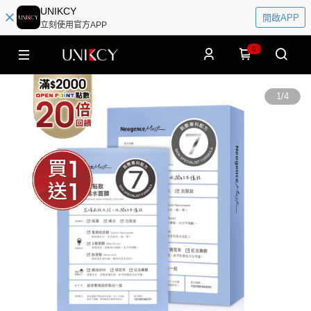
UNIKCY
開啟APP
立刻使用官方APP
0
1
/
4