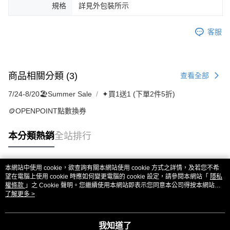
規格
詳見外包裝所示
客服
商品相關分類 (3)
查看全部
7/24-8/20🏖️Summer Sale
✦買1送1 (下單2件5折)
🪙OPENPOINT點數換券
本分類熱銷
全站排行
本網站中使用 cookie，欲查詢有關本網站使用 cookie 方式之詳情，及若您不希
熱門標籤
望在電腦上使用 cookie 時應如何變更電腦的 cookie 設定，請參閱本網站「
隱私
權條款
」之 Cookie 聲明。您繼續使用本網站即表示您同意本公司得按本網站使
用條款之 Cookie 聲明使用 cookie。
了解更多 >
我知道了