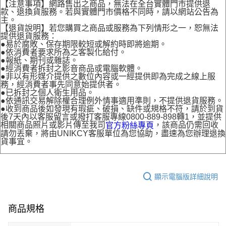
【注意事項】網路售出之商品，無法在全台實體門市提供退
款、退換貨服務。若與實體門市價格不同時，請以網站公告為
主。
【退貨說明】若您購買之商品或服務為下列情形之一，恕無法
提供退貨服務：
●易於腐敗、保存期限較短或解約時即將逾期。
●依消費者要求所為之客製化給付。
●報紙、期刊或雜誌。
●經消費者拆封之影音商品或電腦軟體。
●非以有形媒介提供之數位內容或一經提供即為完成之線上服
務，經消費者事先同意始提供者。
●已拆封之個人衛生用品。
●依通訊交易解除權合理例外情事適用準則，不提供退貨服務。
●收到商品後如發現有瑕疵、破損、缺件或規格不符，請於到貨
後7天內以客服留言或撥打客服專線0800-889-898轉1，並提供
相關商品照片或影片傳至我司
，該商品仍需回收
官方粉絲專頁
請勿丟棄，將由UNIKCY客服單位為您協助，盡速為您辦理退換
貨事宜。
顯示電腦版詳細說明
商品規格