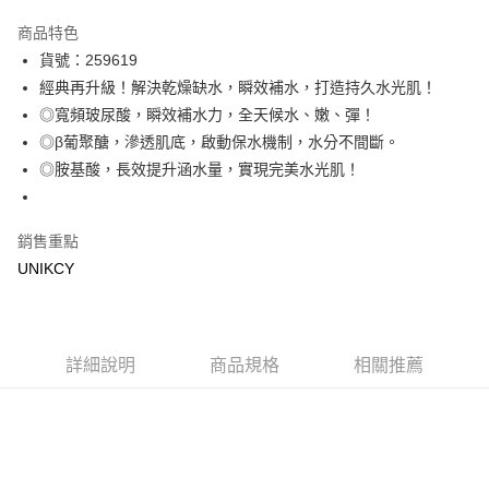
超商取貨付款
商品特色
LINE Pay
貨號：259619
經典再升級！解決乾燥缺水，瞬效補水，打造持久水光肌！
Apple Pay
◎寬頻玻尿酸，瞬效補水力，全天候水、嫩、彈！
街口支付
◎β葡聚醣，滲透肌底，啟動保水機制，水分不間斷。
◎胺基酸，長效提升涵水量，實現完美水光肌！
悠遊付
Google Pay
銷售重點
UNIKCY
運送方式
7-11取貨付款［需3-5個工作天不含預購商品］
每筆NT$70，滿NT$499(含以上)免運費
詳細說明
商品規格
相關推薦
付款後7-11取貨［需3-5個工作天不含預購商品］
每筆NT$70，滿NT$499(含以上)免運費
宅配［需2-3個工作天不含預購商品］
每筆NT$100，滿NT$799(含以上)免運費