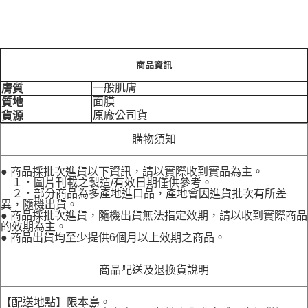
商品資訊
一般肌膚
膚質
面膜
質地
原廠公司貨
貨源
購物須知
● 商品採批次進貨以下資訊，請以實際收到實品為主。
１．圖片刊載之製造/有效日期僅供參考。
２．部分商品為多產地進口品，產地會因進貨批次有所差
異，隨機出貨。
● 商品採批次進貨，隨機出貨無法指定效期，請以收到實際商品
的效期為主。
● 商品出貨均至少提供6個月以上效期之商品。
商品配送及退換貨說明
【配送地點】限本島。