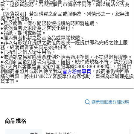
款、退換貨服務。若與實體門市價格不同時，請以網站公告為
主。
【退貨說明】若您購買之商品或服務為下列情形之一，恕無法
提供退貨服務：
●易於腐敗、保存期限較短或解約時即將逾期。
●依消費者要求所為之客製化給付。
●報紙、期刊或雜誌。
●經消費者拆封之影音商品或電腦軟體。
●非以有形媒介提供之數位內容或一經提供即為完成之線上服
務，經消費者事先同意始提供者。
●已拆封之個人衛生用品。
●依通訊交易解除權合理例外情事適用準則，不提供退貨服務。
●收到商品後如發現有瑕疵、破損、缺件或規格不符，請於到貨
後7天內以客服留言或撥打客服專線0800-889-898轉1，並提供
相關商品照片或影片傳至我司
，該商品仍需回收
官方粉絲專頁
請勿丟棄，將由UNIKCY客服單位為您協助，盡速為您辦理退換
貨事宜。
顯示電腦版詳細說明
商品規格