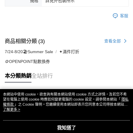
規格
詳見外包裝所示
客服
商品相關分類 (3)
查看全部
7/24-8/20🏖️Summer Sale
✦滿件打折
🪙OPENPOINT點數換券
本分類熱銷
全站排行
本網站中使用 cookie，欲查詢有關本網站使用 cookie 方式之詳情，及若您不希
熱門標籤
望在電腦上使用 cookie 時應如何變更電腦的 cookie 設定，請參閱本網站「
隱私
權條款
」之 Cookie 聲明。您繼續使用本網站即表示您同意本公司得按本網站使
用條款之 Cookie 聲明使用 cookie。
了解更多 >
我知道了