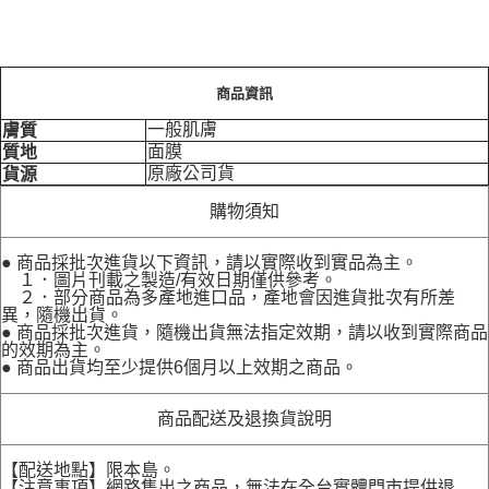
商品資訊
一般肌膚
膚質
面膜
質地
原廠公司貨
貨源
購物須知
● 商品採批次進貨以下資訊，請以實際收到實品為主。
１．圖片刊載之製造/有效日期僅供參考。
２．部分商品為多產地進口品，產地會因進貨批次有所差
異，隨機出貨。
● 商品採批次進貨，隨機出貨無法指定效期，請以收到實際商品
的效期為主。
● 商品出貨均至少提供6個月以上效期之商品。
商品配送及退換貨說明
【配送地點】限本島。
【注意事項】網路售出之商品，無法在全台實體門市提供退