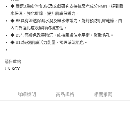
◆ 嚴選3重維他命B以及文獻研究支持抗衰老成分NMN，達到賦
Apple Pay
水保濕、強化屏障，提升肌膚保護力。
街口支付
◆ B5具有滲透保濕水潤及鎖水修護力，能夠預防肌膚乾燥，由
內而外強化皮表屏障的穩定性。
悠遊付
◆ B3勻亮膚色改善暗沉，維持肌膚油水平衡，緊緻毛孔。
Google Pay
◆ B12恢復肌膚活力能量，調理暗沉氣色。
運送方式
銷售重點
7-11取貨付款［需3-5個工作天不含預購商品］
UNIKCY
每筆NT$70，滿NT$499(含以上)免運費
付款後7-11取貨［需3-5個工作天不含預購商品］
每筆NT$70，滿NT$499(含以上)免運費
詳細說明
商品規格
相關推薦
宅配［需2-3個工作天不含預購商品］
每筆NT$100，滿NT$799(含以上)免運費