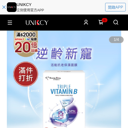
UNIKCY
開啟APP
立刻使用官方APP
0
1
/
4