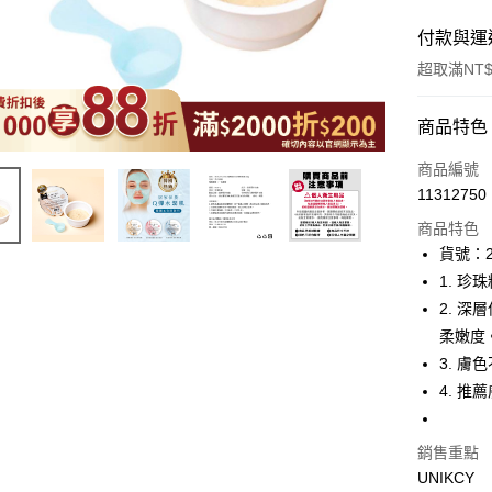
付款與運
超取滿NT$
付款方式
商品特色
icash Pay
商品編號
11312750
信用卡一
商品特色
超商取貨
貨號：2
1. 珍
LINE Pay
2. 
Apple Pay
柔嫩度
3. 
街口支付
4. 推
悠遊付
Google Pa
銷售重點
UNIKCY