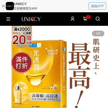
UNIKCY
開啟APP
立刻使用官方APP
0
1
/
6