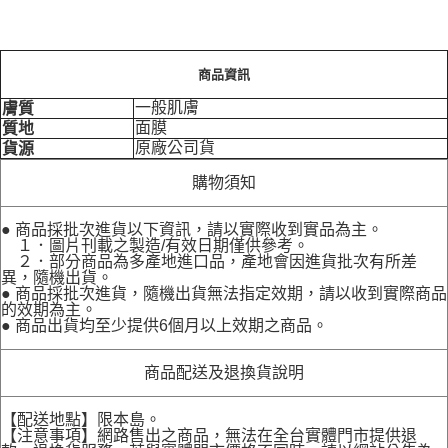
商品資訊
一般肌膚
膚質
面膜
質地
原廠公司貨
貨源
購物須知
● 商品採批次進貨以下資訊，請以實際收到實品為主。
１．圖片刊載之製造/有效日期僅供參考。
２．部分商品為多產地進口品，產地會因進貨批次有所差
異，隨機出貨。
● 商品採批次進貨，隨機出貨無法指定效期，請以收到實際商品
的效期為主。
● 商品出貨均至少提供6個月以上效期之商品。
商品配送及退換貨說明
【配送地點】限本島。
【注意事項】網路售出之商品，無法在全台實體門市提供退