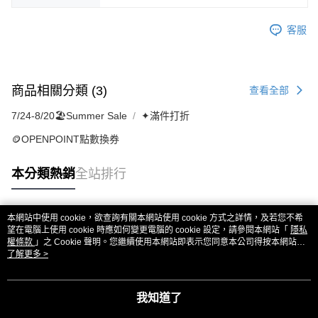
客服
商品相關分類 (3)
查看全部
7/24-8/20🏖️Summer Sale
✦滿件打折
🪙OPENPOINT點數換券
本分類熱銷
全站排行
本網站中使用 cookie，欲查詢有關本網站使用 cookie 方式之詳情，及若您不希
熱門標籤
望在電腦上使用 cookie 時應如何變更電腦的 cookie 設定，請參閱本網站「
隱私
權條款
」之 Cookie 聲明。您繼續使用本網站即表示您同意本公司得按本網站使
用條款之 Cookie 聲明使用 cookie。
了解更多 >
我知道了