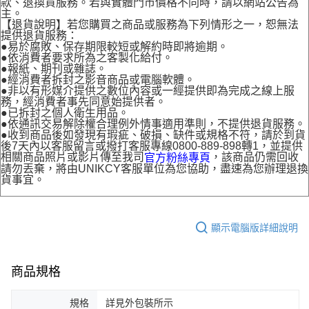
款、退換貨服務。若與實體門市價格不同時，請以網站公告為
主。
【退貨說明】若您購買之商品或服務為下列情形之一，恕無法
提供退貨服務：
●易於腐敗、保存期限較短或解約時即將逾期。
●依消費者要求所為之客製化給付。
●報紙、期刊或雜誌。
●經消費者拆封之影音商品或電腦軟體。
●非以有形媒介提供之數位內容或一經提供即為完成之線上服
務，經消費者事先同意始提供者。
●已拆封之個人衛生用品。
●依通訊交易解除權合理例外情事適用準則，不提供退貨服務。
●收到商品後如發現有瑕疵、破損、缺件或規格不符，請於到貨
後7天內以客服留言或撥打客服專線0800-889-898轉1，並提供
相關商品照片或影片傳至我司
，該商品仍需回收
官方粉絲專頁
請勿丟棄，將由UNIKCY客服單位為您協助，盡速為您辦理退換
貨事宜。
顯示電腦版詳細說明
商品規格
規格
詳見外包裝所示