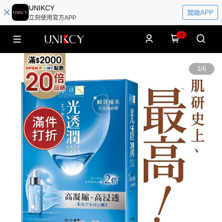
UNIKCY
開啟APP
立刻使用官方APP
0
1
/
6