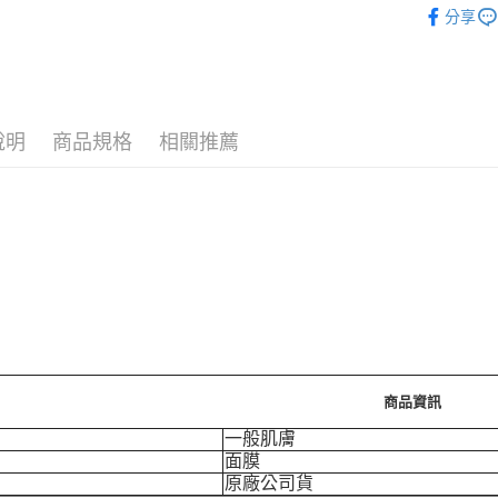
分享
🪙OPEN
運送方式
⚡新品上市
7-11取
每筆NT$7
說明
商品規格
相關推薦
付款後7-
每筆NT$7
宅配［需2
每筆NT$1
商品資訊
一般肌膚
面膜
原廠公司貨