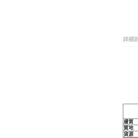
詳細
膚質
質地
貨源