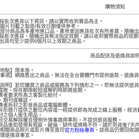
購物須知
品採批次進貨以下資訊，請以實際收到實品為主。
圖片刊載之製造/有效日期僅供參考。
部分商品為多產地進口品，產地會因進貨批次有所差異，隨機出
品採批次進貨，隨機出貨無法指定效期，請以收到實際商品的效期
品出貨均至少提供6個月以上效期之商品。
商品配送及退換貨說
送地點】限本島。
意事項】網路售出之商品，無法在全台實體門市提供退款、退換
。
貨說明】若您購買之商品或服務為下列情形之一，恕無法提供退
腐敗、保存期限較短或解約時即將逾期。
費者要求所為之客製化給付。
、期刊或雜誌。
費者拆封之影音商品或電腦軟體。
有形媒介提供之數位內容或一經提供即為完成之線上服務，經消
封之個人衛生用品。
訊交易解除權合理例外情事適用準則，不提供退貨服務。
商品後如發現有瑕疵、破損、缺件或規格不符，請於到貨後7天內以客服
供相關商品照片或影片傳至我司
，該商品仍需回收請
官方粉絲專頁
辦理退換貨事宜。