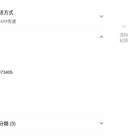
送方式
499免運
清除
紀錄
次付款
付款
73405
類 (3)
y
🏖️Summer Sale
✦買1送1 (下單2件5折)