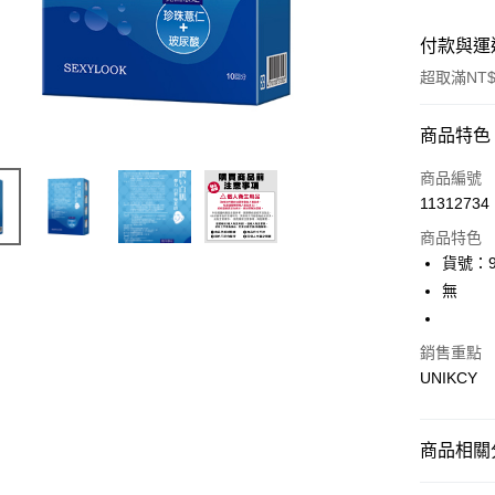
付款與運
超取滿NT$
付款方式
商品特色
icash Pay
商品編號
11312734
信用卡一
商品特色
超商取貨
貨號：9
無
LINE Pay
Apple Pay
銷售重點
UNIKCY
街口支付
悠遊付
商品相關分
Google Pa
7/24-8/20