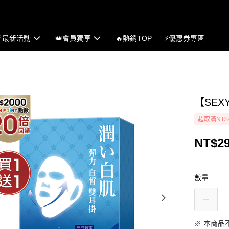
☄最新活動
👑會員獨享
🔥熱銷TOP
⚡優惠券專區
【SEX
超取滿NT$
NT$2
數量
※ 本商品