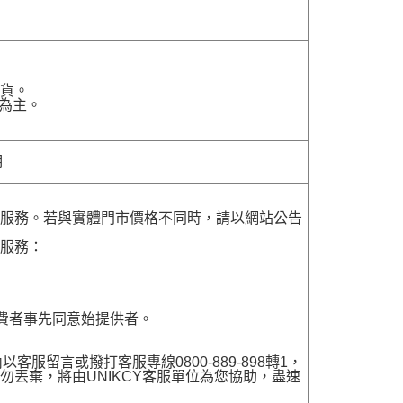
貨。
為主。
明
貨服務。若與實體門市價格不同時，請以網站公告
貨服務：
費者事先同意始提供者。
留言或撥打客服專線0800-889-898轉1，
勿丟棄，將由UNIKCY客服單位為您協助，盡速