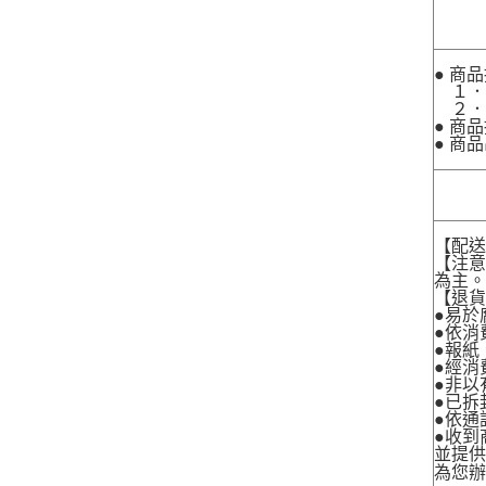
● 商
１．
２．
● 商
● 商
【配
【注
為主
【退
●易於
●依消
●報紙
●經消
●非以
●已拆
●依通
●收到
並提
為您