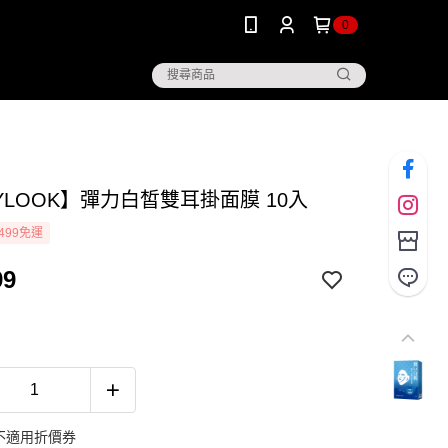
0
YLOOK】彈力白皙雙耳掛面膜 10入
499免運
99
不適用折價券