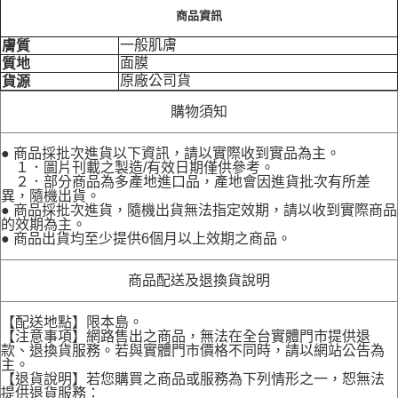
商品資訊
一般肌膚
膚質
面膜
質地
原廠公司貨
貨源
購物須知
● 商品採批次進貨以下資訊，請以實際收到實品為主。
１．圖片刊載之製造/有效日期僅供參考。
２．部分商品為多產地進口品，產地會因進貨批次有所差
異，隨機出貨。
● 商品採批次進貨，隨機出貨無法指定效期，請以收到實際商品
的效期為主。
● 商品出貨均至少提供6個月以上效期之商品。
商品配送及退換貨說明
【配送地點】限本島。
【注意事項】網路售出之商品，無法在全台實體門市提供退
款、退換貨服務。若與實體門市價格不同時，請以網站公告為
主。
【退貨說明】若您購買之商品或服務為下列情形之一，恕無法
提供退貨服務：