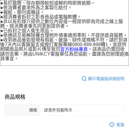
●易於腐敗、保存期限較短或解約時即將逾期。
●依消費者要求所為之客製化給付。
●報紙、期刊或雜誌。
●經消費者拆封之影音商品或電腦軟體。
●非以有形媒介提供之數位內容或一經提供即為完成之線上服
務，經消費者事先同意始提供者。
●已拆封之個人衛生用品。
●依通訊交易解除權合理例外情事適用準則，不提供退貨服務。
●收到商品後如發現有瑕疵、破損、缺件或規格不符，請於到貨
後7天內以客服留言或撥打客服專線0800-889-898轉1，並提供
相關商品照片或影片傳至我司
，該商品仍需回收
官方粉絲專頁
請勿丟棄，將由UNIKCY客服單位為您協助，盡速為您辦理退換
貨事宜。
顯示電腦版詳細說明
商品規格
規格
詳見外包裝所示
客服