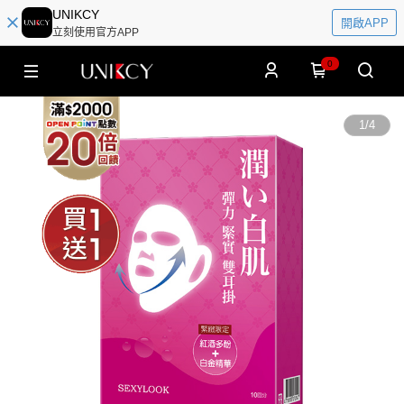
UNIKCY
開啟APP
立刻使用官方APP
0
1
/
4