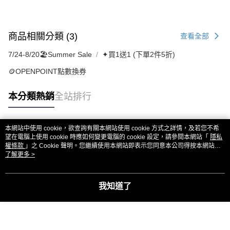
商品相關分類 (3)
查看全部
7/24-8/20🏖️Summer Sale
✦買1送1 (下單2件5折)
🪙OPENPOINT點數換券
本分類熱銷
全站排行
本網站中使用 cookie，欲查詢有關本網站使用 cookie 方式之詳情，及若您不希
熱門標籤
望在電腦上使用 cookie 時應如何變更電腦的 cookie 設定，請參閱本網站「
隱私
權條款
」之 Cookie 聲明。您繼續使用本網站即表示您同意本公司得按本網站使
用條款之 Cookie 聲明使用 cookie。
了解更多 >
我知道了