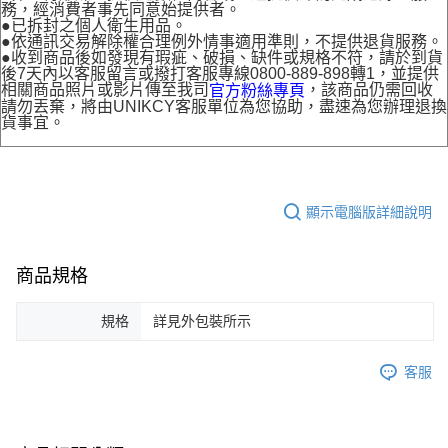
務，經消費者事先同意始提供者。
●已拆封之個人衛生用品。
●依通訊交易解除權合理例外情事適用準則，不提供退貨服務。
●收到商品後如發現有瑕疵、破損、缺件或規格不符，請於到貨
後7天內以客服留言或撥打客服專線0800-889-898轉1，並提供
相關商品照片或影片傳至我司
，該商品仍需回收
官方粉絲專頁
請勿丟棄，將由UNIKCY客服單位為您協助，盡速為您辦理退換
貨事宜。
顯示電腦版詳細說明
商品規格
規格
詳見外包裝所示
客服