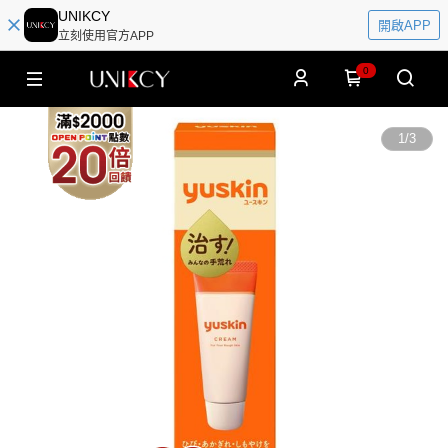
UNIKCY
開啟APP
立刻使用官方APP
0
1
/
3