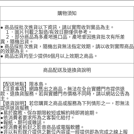
購物須知
● 商品採批次進貨以下資訊，請以實際收到實品為主。
１．圖片刊載之製造/有效日期僅供參考。
２．部分商品為多產地進口品，產地會因進貨批次有所差
異，隨機出貨。
● 商品採批次進貨，隨機出貨無法指定效期，請以收到實際商品
的效期為主。
● 商品出貨均至少提供6個月以上效期之商品。
商品配送及退換貨說明
【配送地點】限本島。
【注意事項】網路售出之商品，無法在全台實體門市提供退
款、退換貨服務。若與實體門市價格不同時，請以網站公告為
主。
【退貨說明】若您購買之商品或服務為下列情形之一，恕無法
提供退貨服務：
●易於腐敗、保存期限較短或解約時即將逾期。
●依消費者要求所為之客製化給付。
●報紙、期刊或雜誌。
●經消費者拆封之影音商品或電腦軟體。
●非以有形媒介提供之數位內容或一經提供即為完成之線上服