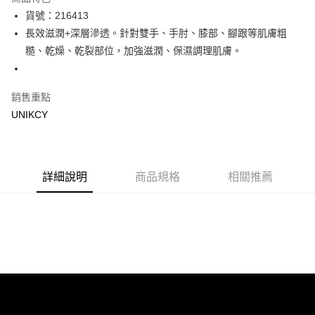
LINE Pay
貨號：216413
長效滋潤+深層滲透。針對雙手、手肘、膝部、腳跟等肌膚粗
Apple Pay
糙、乾燥、乾裂部位，加強滋潤、保濕調理肌膚。
街口支付
悠遊付
銷售重點
UNIKCY
Google Pay
運送方式
7-11取貨付款［需3-5個工作天不含預購商品］
詳細說明
商品規格
相關推薦
每筆NT$70，滿NT$499(含以上)免運費
付款後7-11取貨［需3-5個工作天不含預購商品］
每筆NT$70，滿NT$499(含以上)免運費
宅配［需2-3個工作天不含預購商品］
每筆NT$100，滿NT$799(含以上)免運費