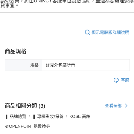
請勿丟棄，將由UNIKCY客服單位為您協助，盡速為您辦理退換
貨事宜。
顯示電腦版詳細說明
商品規格
規格
詳見外包裝所示
客服
商品相關分類 (3)
查看全部
❚ 品牌總覽
❚ 專櫃彩妝/保養
KOSE 高絲
🪙OPENPOINT點數換券