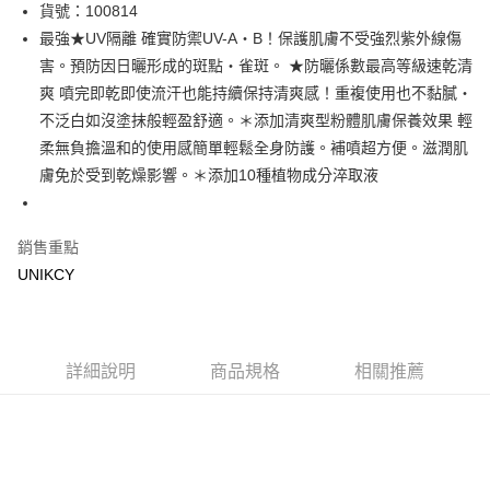
LINE Pay
貨號：100814
最強★UV隔離 確實防禦UV-A‧B！保護肌膚不受強烈紫外線傷
Apple Pay
害。預防因日曬形成的斑點‧雀斑。 ★防曬係數最高等級速乾清
街口支付
爽 噴完即乾即使流汗也能持續保持清爽感！重複使用也不黏膩‧
不泛白如沒塗抹般輕盈舒適。＊添加清爽型粉體肌膚保養效果 輕
悠遊付
柔無負擔溫和的使用感簡單輕鬆全身防護。補噴超方便。滋潤肌
Google Pay
膚免於受到乾燥影響。＊添加10種植物成分淬取液
運送方式
銷售重點
7-11取貨付款［需3-5個工作天不含預購商品］
UNIKCY
每筆NT$70，滿NT$499(含以上)免運費
付款後7-11取貨［需3-5個工作天不含預購商品］
每筆NT$70，滿NT$499(含以上)免運費
詳細說明
商品規格
相關推薦
宅配［需2-3個工作天不含預購商品］
每筆NT$100，滿NT$799(含以上)免運費