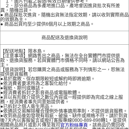
１．圖片刊載之製造/有效日期僅供參考。
２．部分商品為多產地進口品，產地會因進貨批次有所差
異，隨機出貨。
● 商品採批次進貨，隨機出貨無法指定效期，請以收到實際商品
的效期為主。
● 商品出貨均至少提供6個月以上效期之商品。
商品配送及退換貨說明
【配送地點】限本島。
【注意事項】網路售出之商品，無法在全台實體門市提供退
款、退換貨服務。若與實體門市價格不同時，請以網站公告為
主。
【退貨說明】若您購買之商品或服務為下列情形之一，恕無法
提供退貨服務：
●易於腐敗、保存期限較短或解約時即將逾期。
●依消費者要求所為之客製化給付。
●報紙、期刊或雜誌。
●經消費者拆封之影音商品或電腦軟體。
●非以有形媒介提供之數位內容或一經提供即為完成之線上服
務，經消費者事先同意始提供者。
●已拆封之個人衛生用品。
●依通訊交易解除權合理例外情事適用準則，不提供退貨服務。
●收到商品後如發現有瑕疵、破損、缺件或規格不符，請於到貨
後7天內以客服留言或撥打客服專線0800-889-898轉1，並提供
相關商品照片或影片傳至我司
，該商品仍需回收
官方粉絲專頁