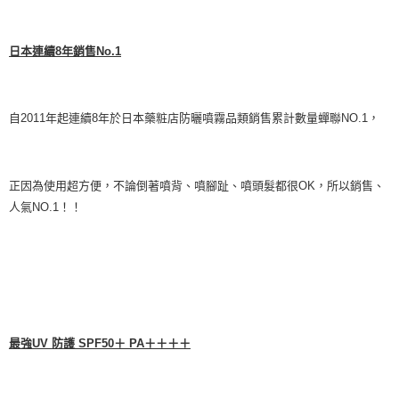
日本連續
8
年銷售No.1
自2011年起連續8年於日本藥粧店防曬噴霧品類銷售累計數量蟬聯NO.1，
正因為使用超方便，不論倒著噴背、噴腳趾、噴頭髮都很OK，所以銷售、
人氣NO.1！！
最強UV 防護 SPF50＋ PA＋＋＋＋