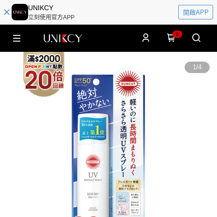
UNIKCY
開啟APP
立刻使用官方APP
0
1
/
4