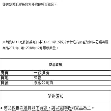
護秀髮與肌膚免於紫外線傷害與威脅。
※銷售NO.1是依據委託日本TURE DATA株式会社進行調查藥粧店防曬噴霧
商品2011年1月~2018年12月累積數量。
商品資訊
一般肌膚
膚質
噴霧
質地
原廠公司貨
貨源
購物須知
● 商品採批次進貨以下資訊，請以實際收到實品為主。