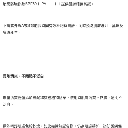
最高防曬係數SPF50＋ PA＋＋＋＋提供肌膚絕佳防護，
不論紫外線A或B都能長時間有效杜絕與隔離，同時預防肌膚曬紅、黑斑及
雀斑產生。
質地
清爽、不悶黏不泛白
增量清爽粉體添加搭配10數種植物精華，使用時肌膚清爽不黏膩，透明不
泛白，
還能呵護肌膚免於乾燥，如此幾近無感負擔，仍為肌膚撐起一道防護網保