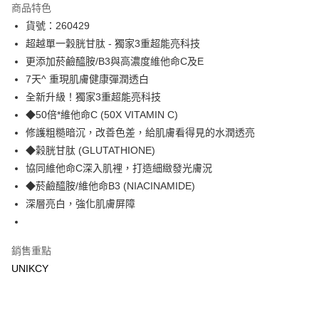
商品特色
LINE Pay
貨號：260429
超越單一穀胱甘肽 - 獨家3重超能亮科技
Apple Pay
更添加菸鹼醯胺/B3與高濃度維他命C及E
街口支付
7天^ 重現肌膚健康彈潤透白
全新升級！獨家3重超能亮科技
悠遊付
◆50倍*維他命C (50X VITAMIN C)
Google Pay
修護粗糙暗沉，改善色差，給肌膚看得見的水潤透亮
◆榖胱甘肽 (GLUTATHIONE)
運送方式
協同維他命C深入肌裡，打造細緻發光膚況
7-11取貨付款［需3-5個工作天不含預購商品］
◆菸鹼醯胺/維他命B3 (NIACINAMIDE)
深層亮白，強化肌膚屏障
每筆NT$70，滿NT$499(含以上)免運費
付款後7-11取貨［需3-5個工作天不含預購商品］
每筆NT$70，滿NT$499(含以上)免運費
銷售重點
UNIKCY
宅配［需2-3個工作天不含預購商品］
每筆NT$100，滿NT$799(含以上)免運費