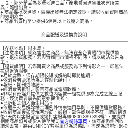
２．部分商品為多產地進口品，產地會因進貨批次有所差
異，隨機出貨。
● 商品採批次進貨，隨機出貨無法指定效期，請以收到實際商品
的效期為主。
● 商品出貨均至少提供6個月以上效期之商品。
商品配送及退換貨說明
【配送地點】限本島。
【注意事項】網路售出之商品，無法在全台實體門市提供退
款、退換貨服務。若與實體門市價格不同時，請以網站公告為
主。
【退貨說明】若您購買之商品或服務為下列情形之一，恕無法
提供退貨服務：
●易於腐敗、保存期限較短或解約時即將逾期。
●依消費者要求所為之客製化給付。
●報紙、期刊或雜誌。
●經消費者拆封之影音商品或電腦軟體。
●非以有形媒介提供之數位內容或一經提供即為完成之線上服
務，經消費者事先同意始提供者。
●已拆封之個人衛生用品。
●依通訊交易解除權合理例外情事適用準則，不提供退貨服務。
●收到商品後如發現有瑕疵、破損、缺件或規格不符，請於到貨
後7天內以客服留言或撥打客服專線0800-889-898轉1，並提供
相關商品照片或影片傳至我司
，該商品仍需回收
官方粉絲專頁
請勿丟棄，將由UNIKCY客服單位為您協助，盡速為您辦理退換