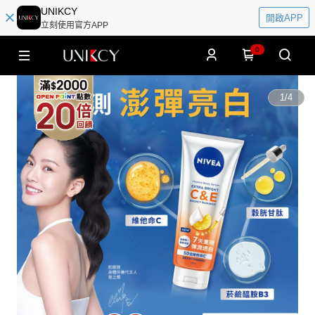
UNIKCY
開啟APP
立刻使用官方APP
0
1
/
4