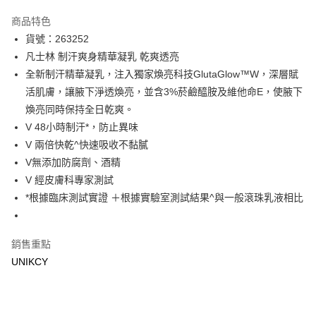
超商取貨付款
商品特色
LINE Pay
貨號：263252
凡士林 制汗爽身精華凝乳 乾爽透亮
Apple Pay
全新制汗精華凝乳，注入獨家煥亮科技GlutaGlow™W，深層賦
街口支付
活肌膚，讓腋下淨透煥亮，並含3%菸鹼醯胺及維他命E，使腋下
煥亮同時保持全日乾爽。
悠遊付
V 48小時制汗*，防止異味
Google Pay
V 兩倍快乾^快速吸收不黏膩
V無添加防腐劑、酒精
運送方式
V 經皮膚科專家測試
7-11取貨付款［需3-5個工作天不含預購商品］
*根據臨床測試實證 ＋根據實驗室測試結果^與一般滾珠乳液相比
每筆NT$70，滿NT$499(含以上)免運費
付款後7-11取貨［需3-5個工作天不含預購商品］
銷售重點
每筆NT$70，滿NT$499(含以上)免運費
UNIKCY
宅配［需2-3個工作天不含預購商品］
每筆NT$100，滿NT$799(含以上)免運費