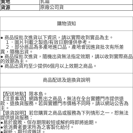
乳霜
質地
原廠公司貨
貨源
購物須知
● 商品採批次進貨以下資訊，請以實際收到實品為主。
１．圖片刊載之製造/有效日期僅供參考。
２．部分商品為多產地進口品，產地會因進貨批次有所差
異，隨機出貨。
● 商品採批次進貨，隨機出貨無法指定效期，請以收到實際商品
的效期為主。
● 商品出貨均至少提供6個月以上效期之商品。
商品配送及退換貨說明
【配送地點】限本島。
【注意事項】網路售出之商品，無法在全台實體門市提供退
款、退換貨服務。若與實體門市價格不同時，請以網站公告為
主。
【退貨說明】若您購買之商品或服務為下列情形之一，恕無法
提供退貨服務：
●易於腐敗、保存期限較短或解約時即將逾期。
●依消費者要求所為之客製化給付。
●報紙、期刊或雜誌。