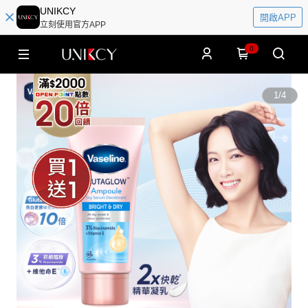
UNIKCY
開啟APP
立刻使用官方APP
0
1
/
4