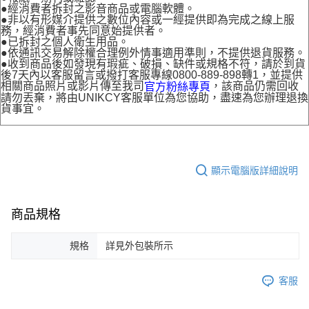
●經消費者拆封之影音商品或電腦軟體。
●非以有形媒介提供之數位內容或一經提供即為完成之線上服
務，經消費者事先同意始提供者。
●已拆封之個人衛生用品。
●依通訊交易解除權合理例外情事適用準則，不提供退貨服務。
●收到商品後如發現有瑕疵、破損、缺件或規格不符，請於到貨
後7天內以客服留言或撥打客服專線0800-889-898轉1，並提供
相關商品照片或影片傳至我司
，該商品仍需回收
官方粉絲專頁
請勿丟棄，將由UNIKCY客服單位為您協助，盡速為您辦理退換
貨事宜。
顯示電腦版詳細說明
商品規格
規格
詳見外包裝所示
客服