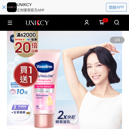
UNIKCY
開啟APP
立刻使用官方APP
0
1
/
4