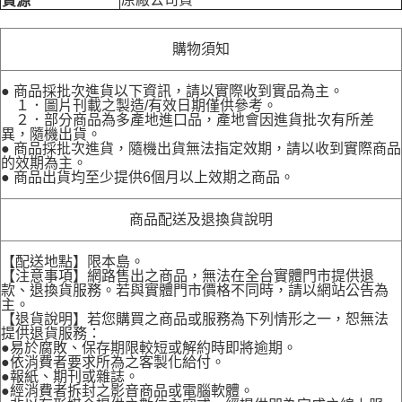
貨源
購物須知
● 商品採批次進貨以下資訊，請以實際收到實品為主。
１．圖片刊載之製造/有效日期僅供參考。
２．部分商品為多產地進口品，產地會因進貨批次有所差
異，隨機出貨。
● 商品採批次進貨，隨機出貨無法指定效期，請以收到實際商品
的效期為主。
● 商品出貨均至少提供6個月以上效期之商品。
商品配送及退換貨說明
【配送地點】限本島。
【注意事項】網路售出之商品，無法在全台實體門市提供退
款、退換貨服務。若與實體門市價格不同時，請以網站公告為
主。
【退貨說明】若您購買之商品或服務為下列情形之一，恕無法
提供退貨服務：
●易於腐敗、保存期限較短或解約時即將逾期。
●依消費者要求所為之客製化給付。
●報紙、期刊或雜誌。
●經消費者拆封之影音商品或電腦軟體。