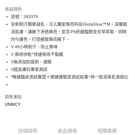
超商取貨付款
商品特色
LINE Pay
貨號：263379
全新制汗精華凝乳，注入獨家煥亮科技GlutaGlow™M，深層賦
Apple Pay
活肌膚，讓腋下淨透煥亮，並含3%菸鹼醯胺及甘草萃取，同時
街口支付
均勻膚色，打造極致煥亮腋下。
V 48小時制汗，防止異味
悠遊付
V 兩倍快乾^快速吸收不黏膩
Google Pay
V無添加防腐劑、酒精
V經皮膚科專家測試
運送方式
*根據臨床測試實證＋根據實驗室測試結果^與一般滾珠乳液相比
7-11取貨付款［需3-5個工作天不含預購商品］
每筆NT$70，滿NT$499(含以上)免運費
銷售重點
付款後7-11取貨［需3-5個工作天不含預購商品］
UNIKCY
每筆NT$70，滿NT$499(含以上)免運費
宅配［需2-3個工作天不含預購商品］
詳細說明
商品規格
相關推薦
每筆NT$100，滿NT$799(含以上)免運費