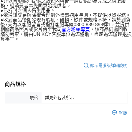
●非以有形媒介提供之數位內容或一經提供即為完成之線上服
務，經消費者事先同意始提供者。
●已拆封之個人衛生用品。
●依通訊交易解除權合理例外情事適用準則，不提供退貨服務。
●收到商品後如發現有瑕疵、破損、缺件或規格不符，請於到貨
後7天內以客服留言或撥打客服專線0800-889-898轉1，並提供
相關商品照片或影片傳至我司
，該商品仍需回收
官方粉絲專頁
請勿丟棄，將由UNIKCY客服單位為您協助，盡速為您辦理退換
貨事宜。
顯示電腦版詳細說明
商品規格
規格
詳見外包裝所示
客服