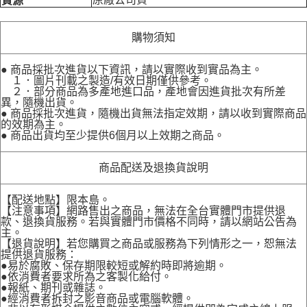
貨源
購物須知
● 商品採批次進貨以下資訊，請以實際收到實品為主。
１．圖片刊載之製造/有效日期僅供參考。
２．部分商品為多產地進口品，產地會因進貨批次有所差
異，隨機出貨。
● 商品採批次進貨，隨機出貨無法指定效期，請以收到實際商品
的效期為主。
● 商品出貨均至少提供6個月以上效期之商品。
商品配送及退換貨說明
【配送地點】限本島。
【注意事項】網路售出之商品，無法在全台實體門市提供退
款、退換貨服務。若與實體門市價格不同時，請以網站公告為
主。
【退貨說明】若您購買之商品或服務為下列情形之一，恕無法
提供退貨服務：
●易於腐敗、保存期限較短或解約時即將逾期。
●依消費者要求所為之客製化給付。
●報紙、期刊或雜誌。
●經消費者拆封之影音商品或電腦軟體。