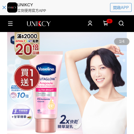
UNIKCY
開啟APP
立刻使用官方APP
0
1
/
4