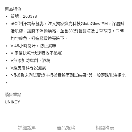
超商取貨付款
商品特色
LINE Pay
貨號：263379
全新制汗精華凝乳，注入獨家煥亮科技GlutaGlow™M，深層賦
Apple Pay
活肌膚，讓腋下淨透煥亮，並含3%菸鹼醯胺及甘草萃取，同時
街口支付
均勻膚色，打造極致煥亮腋下。
V 48小時制汗，防止異味
悠遊付
V 兩倍快乾^快速吸收不黏膩
Google Pay
V無添加防腐劑、酒精
V經皮膚科專家測試
運送方式
*根據臨床測試實證＋根據實驗室測試結果^與一般滾珠乳液相比
7-11取貨付款［需3-5個工作天不含預購商品］
每筆NT$70，滿NT$499(含以上)免運費
銷售重點
付款後7-11取貨［需3-5個工作天不含預購商品］
UNIKCY
每筆NT$70，滿NT$499(含以上)免運費
宅配［需2-3個工作天不含預購商品］
詳細說明
商品規格
相關推薦
每筆NT$100，滿NT$799(含以上)免運費