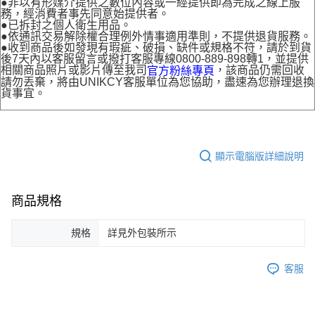
●非以有形媒介提供之數位內容或一經提供即為完成之線上服
務，經消費者事先同意始提供者。
●已拆封之個人衛生用品。
●依通訊交易解除權合理例外情事適用準則，不提供退貨服務。
●收到商品後如發現有瑕疵、破損、缺件或規格不符，請於到貨
後7天內以客服留言或撥打客服專線0800-889-898轉1，並提供
相關商品照片或影片傳至我司
，該商品仍需回收
官方粉絲專頁
請勿丟棄，將由UNIKCY客服單位為您協助，盡速為您辦理退換
貨事宜。
顯示電腦版詳細說明
商品規格
規格
詳見外包裝所示
客服