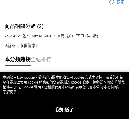
客服
商品相關分類 (2)
7/24-8/20🏖️Summer Sale
✦買1送1 (下單2件5折)
⚡新品上市享優惠⚡
本分類熱銷
全站排行
本網站中使用 cookie，欲查詢有關本網站使用 cookie 方式之詳情，及若您不希
熱門標籤
望在電腦上使用 cookie 時應如何變更電腦的 cookie 設定，請參閱本網站「
隱私
權條款
」之 Cookie 聲明。您繼續使用本網站即表示您同意本公司得按本網站使
用條款之 Cookie 聲明使用 cookie。
了解更多 >
我知道了