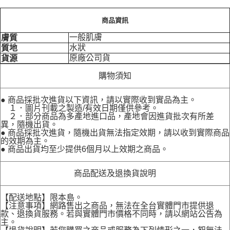
商品資訊
一般肌膚
膚質
水狀
質地
原廠公司貨
貨源
購物須知
● 商品採批次進貨以下資訊，請以實際收到實品為主。
１．圖片刊載之製造/有效日期僅供參考。
２．部分商品為多產地進口品，產地會因進貨批次有所差
異，隨機出貨。
● 商品採批次進貨，隨機出貨無法指定效期，請以收到實際商品
的效期為主。
● 商品出貨均至少提供6個月以上效期之商品。
商品配送及退換貨說明
【配送地點】限本島。
【注意事項】網路售出之商品，無法在全台實體門市提供退
款、退換貨服務。若與實體門市價格不同時，請以網站公告為
主。