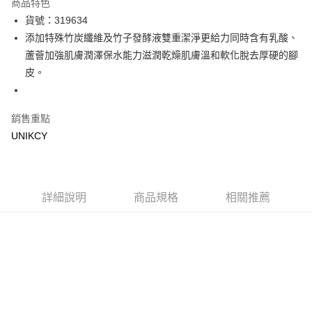
商品特色
LINE Pay
貨號：319634
添加特殊竹炭纖維及竹子發酵液雙重潔淨更給力同時含有乳酸、
Apple Pay
蘆薈加強肌膚潤澤保水能力滋潤乾燥肌膚溫和軟化脫去厚硬的腳
街口支付
皮。
悠遊付
銷售重點
Google Pay
UNIKCY
運送方式
7-11取貨付款［需3-5個工作天不含預購商品］
每筆NT$70，滿NT$499(含以上)免運費
詳細說明
商品規格
相關推薦
付款後7-11取貨［需3-5個工作天不含預購商品］
每筆NT$70，滿NT$499(含以上)免運費
宅配［需2-3個工作天不含預購商品］
每筆NT$100，滿NT$799(含以上)免運費