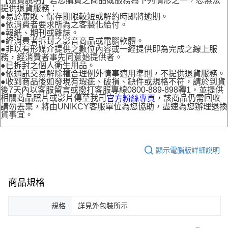
【退貨說明】若您購買之商品或服務為下列情形之一，恕無法
提供退貨服務：
●易於腐敗、保存期限較短或解約時即將逾期。
●依消費者要求所為之客製化給付。
●報紙、期刊或雜誌。
●經消費者拆封之影音商品或電腦軟體。
●非以有形媒介提供之數位內容或一經提供即為完成之線上服
務，經消費者事先同意始提供者。
●已拆封之個人衛生用品。
●依通訊交易解除權合理例外情事適用準則，不提供退貨服務。
●收到商品後如發現有瑕疵、破損、缺件或規格不符，請於到貨
後7天內以客服留言或撥打客服專線0800-889-898轉1，並提供
相關商品照片或影片傳至我司
，該商品仍需回收
官方粉絲專頁
請勿丟棄，將由UNIKCY客服單位為您協助，盡速為您辦理退換
貨事宜。
顯示電腦版詳細說明
商品規格
規格
詳見外包裝所示