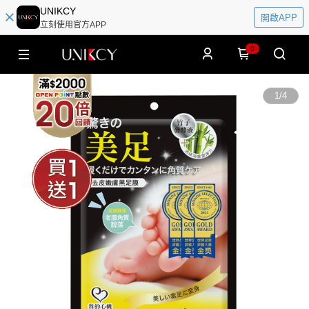
UNIKCY
開啟APP
立刻使用官方APP
0
1
/
4