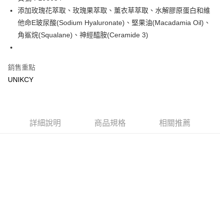
添加玫瑰花萃取、玫瑰果萃取、薰衣草萃取、水解膠原蛋白和維
Apple Pay
他命E玻尿酸(Sodium Hyaluronate)、堅果油(Macadamia Oil)、
街口支付
角鯊烷(Squalane)、神經醯胺(Ceramide 3)
悠遊付
銷售重點
Google Pay
UNIKCY
運送方式
7-11取貨付款［需3-5個工作天不含預購商品］
每筆NT$70，滿NT$499(含以上)免運費
詳細說明
商品規格
相關推薦
付款後7-11取貨［需3-5個工作天不含預購商品］
每筆NT$70，滿NT$499(含以上)免運費
宅配［需2-3個工作天不含預購商品］
每筆NT$100，滿NT$799(含以上)免運費