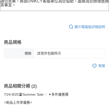
請勿丟棄，將由UNIKCY客服單位為您協助，盡速為您辦理退換
貨事宜。
顯示電腦版詳細說明
商品規格
規格
詳見外包裝所示
客服
商品相關分類 (2)
7/24-8/20🏖️Summer Sale
✦多件優惠價
⚡新品上市享優惠⚡