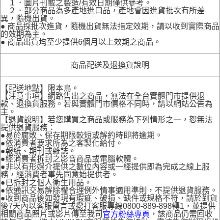
１．圖片刊載之製造/有效日期僅供參考。
２．部分商品為多產地進口品，產地會因進貨批次有所差
異，隨機出貨。
● 商品採批次進貨，隨機出貨無法指定效期，請以收到實際商品
的效期為主。
● 商品出貨均至少提供6個月以上效期之商品。
商品配送及退換貨說明
【配送地點】限本島。
【注意事項】網路售出之商品，無法在全台實體門市提供退
款、退換貨服務。若與實體門市價格不同時，請以網站公告為
主。
【退貨說明】若您購買之商品或服務為下列情形之一，恕無法
提供退貨服務：
●易於腐敗、保存期限較短或解約時即將逾期。
●依消費者要求所為之客製化給付。
●報紙、期刊或雜誌。
●經消費者拆封之影音商品或電腦軟體。
●非以有形媒介提供之數位內容或一經提供即為完成之線上服
務，經消費者事先同意始提供者。
●已拆封之個人衛生用品。
●依通訊交易解除權合理例外情事適用準則，不提供退貨服務。
●收到商品後如發現有瑕疵、破損、缺件或規格不符，請於到貨
後7天內以客服留言或撥打客服專線0800-889-898轉1，並提供
相關商品照片或影片傳至我司
，該商品仍需回收
官方粉絲專頁