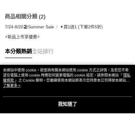
商品相關分類 (2)
7/24-8/20🏖️Summer Sale
✦買1送1 (下單2件5折)
⚡新品上市享優惠⚡
本分類熱銷
全站排行
本網站中使用 cookie，欲查詢有關本網站使用 cookie 方式之詳情，及若您不希
熱門標籤
望在電腦上使用 cookie 時應如何變更電腦的 cookie 設定，請參閱本網站「
隱私
權條款
」之 Cookie 聲明。您繼續使用本網站即表示您同意本公司得按本網站使
用條款之 Cookie 聲明使用 cookie。
了解更多 >
我知道了