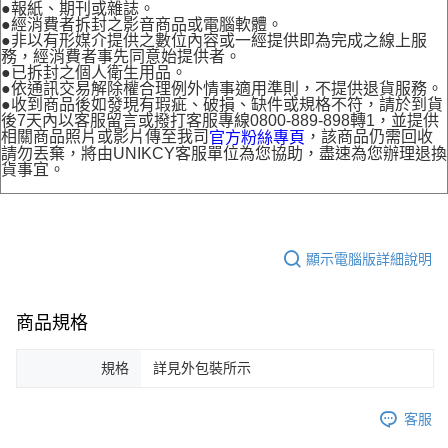
●報紙、期刊或雜誌。
●經消費者拆封之影音商品或電腦軟體。
●非以有形媒介提供之數位內容或一經提供即為完成之線上服
務，經消費者事先同意始提供者。
●已拆封之個人衛生用品。
●依通訊交易解除權合理例外情事適用準則，不提供退貨服務。
●收到商品後如發現有瑕疵、破損、缺件或規格不符，請於到貨
後7天內以客服留言或撥打客服專線0800-889-898轉1，並提供
相關商品照片或影片傳至我司
，該商品仍需回收
官方粉絲專頁
請勿丟棄，將由UNIKCY客服單位為您協助，盡速為您辦理退換
貨事宜。
顯示電腦版詳細說明
商品規格
規格
詳見外包裝所示
客服