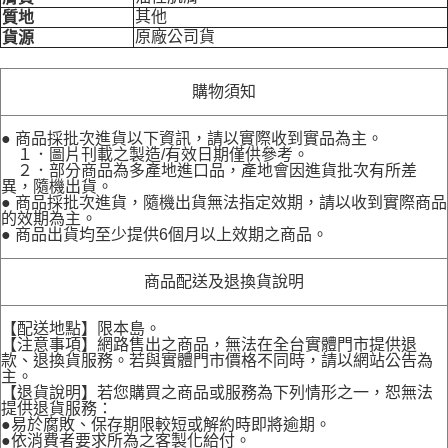
其他
質地
原廠公司貨
貨源
購物須知
● 商品採批次進貨以下資訊，請以實際收到實品為主。
１．圖片刊載之製造/有效日期僅供參考。
２．部分商品為多產地進口品，產地會因進貨批次有所差
異，隨機出貨。
● 商品採批次進貨，隨機出貨無法指定效期，請以收到實際商品
的效期為主。
● 商品出貨均至少提供6個月以上效期之商品。
商品配送及退換貨說明
【配送地點】限本島。
【注意事項】網路售出之商品，無法在全台實體門市提供退
款、退換貨服務。若與實體門市價格不同時，請以網站公告為
主。
【退貨說明】若您購買之商品或服務為下列情形之一，恕無法
提供退貨服務：
●易於腐敗、保存期限較短或解約時即將逾期。
●依消費者要求所為之客製化給付。