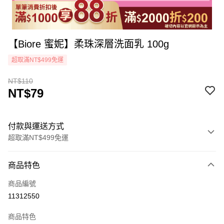
【Biore 蜜妮】柔珠深層洗面乳 100g
超取滿NT$499免運
NT$110
NT$79
付款與運送方式
超取滿NT$499免運
付款方式
商品特色
icash Pay
商品編號
信用卡一次付款
11312550
超商取貨付款
商品特色