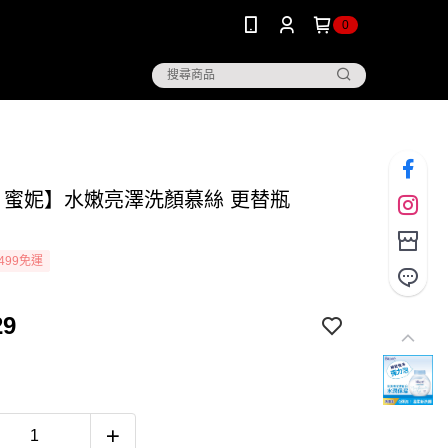
0
re 蜜妮】水嫩亮澤洗顏慕絲 更替瓶
499免運
29