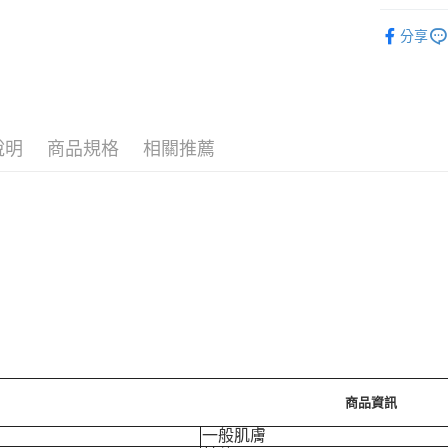
🪙OPEN
分享
⚡新品上市
運送方式
7-11取
每筆NT$7
說明
商品規格
相關推薦
付款後7-
每筆NT$7
宅配［需2
每筆NT$1
商品資訊
一般肌膚