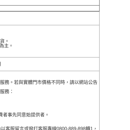
貨。
為主。
明
貨服務。若與實體門市價格不同時，請以網站公告
貨服務：
費者事先同意始提供者。
留言或撥打客服專線0800-889-898轉1，