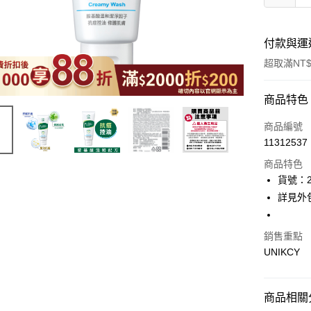
付款與運
超取滿NT$
付款方式
商品特色
icash Pay
商品編號
11312537
信用卡一
商品特色
超商取貨
貨號：2
詳見外
LINE Pay
Apple Pay
銷售重點
UNIKCY
街口支付
悠遊付
商品相關分
Google Pa