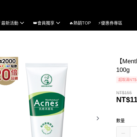
☄最新活動
👑會員獨享
🔥熱銷TOP
⚡優惠券專區
【Men
100g
超取滿NT$
NT$155
NT$1
數量