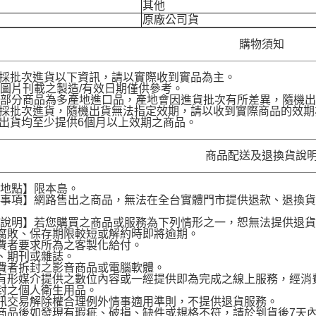
其他
原廠公司貨
購物須知
品採批次進貨以下資訊，請以實際收到實品為主。
圖片刊載之製造/有效日期僅供參考。
部分商品為多產地進口品，產地會因進貨批次有所差異，隨機出
品採批次進貨，隨機出貨無法指定效期，請以收到實際商品的效期
品出貨均至少提供6個月以上效期之商品。
商品配送及退換貨說
送地點】限本島。
意事項】網路售出之商品，無法在全台實體門市提供退款、退換
。
貨說明】若您購買之商品或服務為下列情形之一，恕無法提供退
腐敗、保存期限較短或解約時即將逾期。
費者要求所為之客製化給付。
、期刊或雜誌。
費者拆封之影音商品或電腦軟體。
有形媒介提供之數位內容或一經提供即為完成之線上服務，經消
封之個人衛生用品。
訊交易解除權合理例外情事適用準則，不提供退貨服務。
商品後如發現有瑕疵、破損、缺件或規格不符，請於到貨後7天內以客服