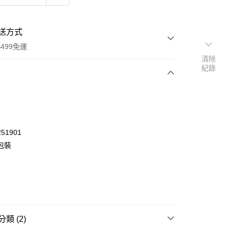
送方式
499免運
清除
紀錄
次付款
付款
51901
包裝
類 (2)
y