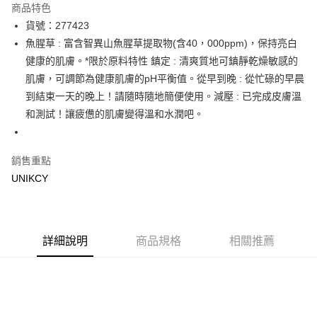
商品特色
LINE Pay
貨號：277423
魚腥草 : 富含智異山魚腥草提取物(含40，000ppm)，保持亮白
Apple Pay
健康的肌膚。*限於原料特性 鎮定 : 清爽質地可鎮靜乾燥敏感的
街口支付
肌膚，可調節為健康肌膚的pH平衡值。從早到晚 : 從忙碌的早晨
到結束一天的晚上！請隨時隨地簡便使用。減壓 : 已完成皮膚溫
悠遊付
和測試！讓疲憊的肌膚變得溫和水潤吧。
Google Pay
銷售重點
運送方式
UNIKCY
7-11取貨付款［需3-5個工作天不含預購商品］
每筆NT$70，滿NT$499(含以上)免運費
付款後7-11取貨［需3-5個工作天不含預購商品］
詳細說明
商品規格
相關推薦
每筆NT$70，滿NT$499(含以上)免運費
宅配［需2-3個工作天不含預購商品］
每筆NT$100，滿NT$799(含以上)免運費