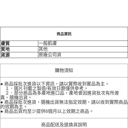
商品資訊
一般肌膚
膚質
其他
質地
原廠公司貨
貨源
購物須知
● 商品採批次進貨以下資訊，請以實際收到實品為主。
１．圖片刊載之製造/有效日期僅供參考。
２．部分商品為多產地進口品，產地會因進貨批次有所差
異，隨機出貨。
● 商品採批次進貨，隨機出貨無法指定效期，請以收到實際商品
的效期為主。
● 商品出貨均至少提供6個月以上效期之商品。
商品配送及退換貨說明