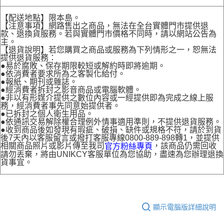
【配送地點】限本島。
【注意事項】網路售出之商品，無法在全台實體門市提供退
款、退換貨服務。若與實體門市價格不同時，請以網站公告為
主。
【退貨說明】若您購買之商品或服務為下列情形之一，恕無法
提供退貨服務：
●易於腐敗、保存期限較短或解約時即將逾期。
●依消費者要求所為之客製化給付。
●報紙、期刊或雜誌。
●經消費者拆封之影音商品或電腦軟體。
●非以有形媒介提供之數位內容或一經提供即為完成之線上服
務，經消費者事先同意始提供者。
●已拆封之個人衛生用品。
●依通訊交易解除權合理例外情事適用準則，不提供退貨服務。
●收到商品後如發現有瑕疵、破損、缺件或規格不符，請於到貨
後7天內以客服留言或撥打客服專線0800-889-898轉1，並提供
相關商品照片或影片傳至我司
，該商品仍需回收
官方粉絲專頁
請勿丟棄，將由UNIKCY客服單位為您協助，盡速為您辦理退換
貨事宜。
顯示電腦版詳細說明