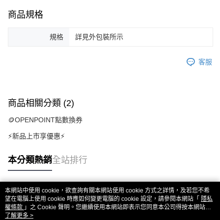
商品規格
規格
詳見外包裝所示
客服
商品相關分類 (2)
🪙OPENPOINT點數換券
⚡新品上市享優惠⚡
本分類熱銷
全站排行
本網站中使用 cookie，欲查詢有關本網站使用 cookie 方式之詳情，及若您不希
熱門標籤
望在電腦上使用 cookie 時應如何變更電腦的 cookie 設定，請參閱本網站「
隱私
權條款
」之 Cookie 聲明。您繼續使用本網站即表示您同意本公司得按本網站使
用條款之 Cookie 聲明使用 cookie。
了解更多 >