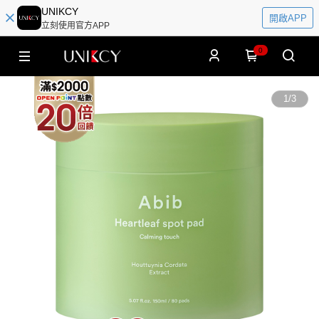
UNIKCY
開啟APP
立刻使用官方APP
0
1
/
3