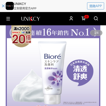
UNIKCY
開啟APP
立刻使用官方APP
0
1
/
4