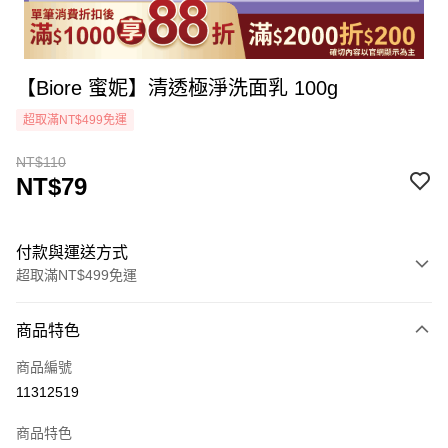
【Biore 蜜妮】清透極淨洗面乳 100g
超取滿NT$499免運
NT$110
NT$79
付款與運送方式
超取滿NT$499免運
付款方式
商品特色
icash Pay
商品編號
信用卡一次付款
11312519
超商取貨付款
商品特色