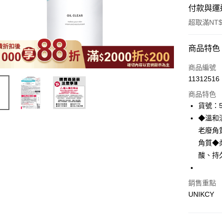
付款與運
超取滿NT$
付款方式
商品特色
icash Pay
商品編號
11312516
信用卡一
商品特色
超商取貨
貨號：5
◆溫和
LINE Pay
老廢角
Apple Pay
角質◆
酸、持
街口支付
悠遊付
銷售重點
Google Pa
UNIKCY